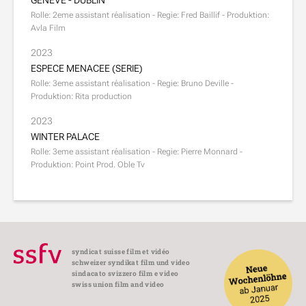
GENEVE - DUBLIN
Rolle: 2eme assistant réalisation - Regie: Fred Baillif - Produktion:
Avla Film
2023
ESPECE MENACEE (SERIE)
Rolle: 3eme assistant réalisation - Regie: Bruno Deville -
Produktion: Rita production
2023
WINTER PALACE
Rolle: 3eme assistant réalisation - Regie: Pierre Monnard -
Produktion: Point Prod. Oble Tv
syndicat suisse film et vidéo
schweizer syndikat film und video
sindacato svizzero film e video
swiss union film and video