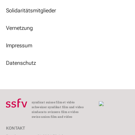
Solidaritätsmitglieder
Vernetzung
Impressum
Datenschutz
syndicat suisse film et vidéo
schweizer syndikat film und video
sindacato svizzero film e video
swiss union film and video
KONTAKT