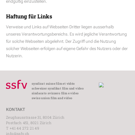
endgültig einzustellen.
Haftung für Links
Verweise und Links auf Webseiten Dritter liegen ausserhalb
unseres Verantwortungsbereichs. Es wird jegliche Verantwortung
für solche Webseiten abgelehnt. Der Zugriff und die Nutzung
solcher Webseiten erfolgen auf eigene Gefahr des Nutzers oder der
Nutzerin.
syndicat suisse film et vidéo
schweizer syndikat film und video
sindacato svizzero film e video
swiss union film and video
KONTAKT
Zeughausstrasse 31, 8004 Zürich
Postfach 451, 8021 Zürich
T +41 44 272 21 49
info@ssfv.ch