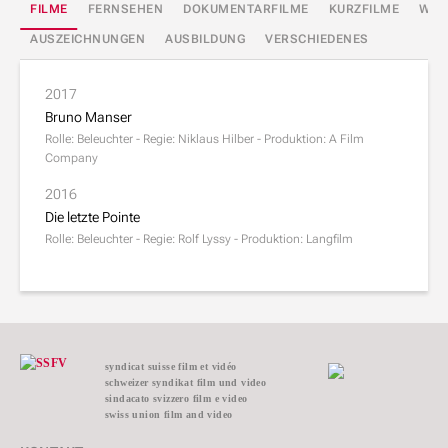
FILME
FERNSEHEN
DOKUMENTARFILME
KURZFILME
WER
AUSZEICHNUNGEN
AUSBILDUNG
VERSCHIEDENES
2017
Bruno Manser
Rolle: Beleuchter - Regie: Niklaus Hilber - Produktion: A Film
Company
2016
Die letzte Pointe
Rolle: Beleuchter - Regie: Rolf Lyssy - Produktion: Langfilm
syndicat suisse film et vidéo
schweizer syndikat film und video
sindacato svizzero film e video
swiss union film and video