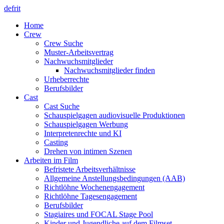
de
fr
it
Home
Crew
Crew Suche
Muster-Arbeitsvertrag
Nachwuchsmitglieder
Nachwuchsmitglieder finden
Urheberrechte
Berufsbilder
Cast
Cast Suche
Schauspielgagen audiovisuelle Produktionen
Schauspielgagen Werbung
Interpretenrechte und KI
Casting
Drehen von intimen Szenen
Arbeiten im Film
Befristete Arbeitsverhältnisse
Allgemeine Anstellungsbedingungen (AAB)
Richtlöhne Wochenengagement
Richtlöhne Tagesengagement
Berufsbilder
Stagiaires und FOCAL Stage Pool
Kinder und Jugendliche auf dem Filmset