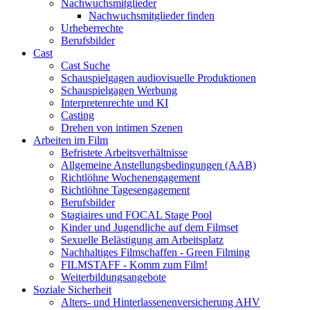
Nachwuchsmitglieder
Nachwuchsmitglieder finden
Urheberrechte
Berufsbilder
Cast
Cast Suche
Schauspielgagen audiovisuelle Produktionen
Schauspielgagen Werbung
Interpretenrechte und KI
Casting
Drehen von intimen Szenen
Arbeiten im Film
Befristete Arbeitsverhältnisse
Allgemeine Anstellungsbedingungen (AAB)
Richtlöhne Wochenengagement
Richtlöhne Tagesengagement
Berufsbilder
Stagiaires und FOCAL Stage Pool
Kinder und Jugendliche auf dem Filmset
Sexuelle Belästigung am Arbeitsplatz
Nachhaltiges Filmschaffen - Green Filming
FILMSTAFF - Komm zum Film!
Weiterbildungsangebote
Soziale Sicherheit
Alters- und Hinterlassenenversicherung AHV