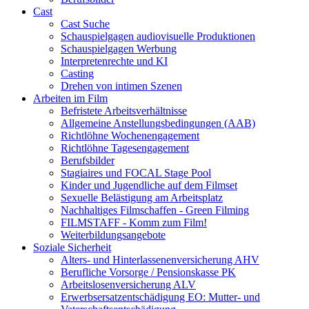
Cast
Cast Suche
Schauspielgagen audiovisuelle Produktionen
Schauspielgagen Werbung
Interpretenrechte und KI
Casting
Drehen von intimen Szenen
Arbeiten im Film
Befristete Arbeitsverhältnisse
Allgemeine Anstellungsbedingungen (AAB)
Richtlöhne Wochenengagement
Richtlöhne Tagesengagement
Berufsbilder
Stagiaires und FOCAL Stage Pool
Kinder und Jugendliche auf dem Filmset
Sexuelle Belästigung am Arbeitsplatz
Nachhaltiges Filmschaffen - Green Filming
FILMSTAFF - Komm zum Film!
Weiterbildungsangebote
Soziale Sicherheit
Alters- und Hinterlassenenversicherung AHV
Berufliche Vorsorge / Pensionskasse PK
Arbeitslosenversicherung ALV
Erwerbsersatzentschädigung EO: Mutter- und