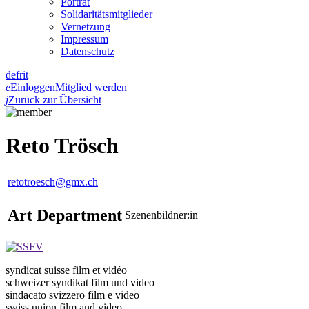
Porträt
Solidaritätsmitglieder
Vernetzung
Impressum
Datenschutz
de
fr
it
e
Einloggen
Mitglied werden
j
Zurück zur Übersicht
Reto Trösch
retotroesch@gmx.ch
Art Department
Szenenbildner:in
syndicat suisse film et vidéo
schweizer syndikat film und video
sindacato svizzero film e video
swiss union film and video