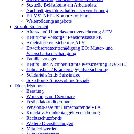
Sexuelle Belästigung am Arbeitsplatz
Nachhaltiges Filmschaffen - Green Filming
FILMSTAFF - Komm zum Film!
Weiterbildungsangebote
Soziale Sicherheit
Alters- und Hinterlassenenversicherung AHV
Berufliche Vorsorge / Pensionskasse PK
Arbeitslosenversicherung ALV
Erwerbsersatzentschädigung EO: Mutter- und
Vaterschaftsentschädigung
Familienzulagen
Berufs- und Nichtberufsunfallversicherung BU/NBU
Lohnausfall- / Krankentaggeldversicherung
Solidaritätsfonds Suissimage
Sozialfonds Suisseculture Sociale
Dienstleistungen
Beratung
Workshops und Seminare
Festivalakkreditierungen
Pensionskasse für Filmschaffende VFA
Kollektiv-Krankentaggeldversicherung
Rechtsschutzfonds
Weitere Dienstleistungen
Mitglied werden