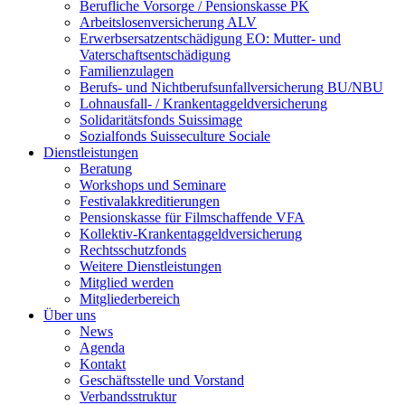
Berufliche Vorsorge / Pensionskasse PK
Arbeitslosenversicherung ALV
Erwerbsersatzentschädigung EO: Mutter- und
Vaterschaftsentschädigung
Familienzulagen
Berufs- und Nichtberufsunfallversicherung BU/NBU
Lohnausfall- / Krankentaggeldversicherung
Solidaritätsfonds Suissimage
Sozialfonds Suisseculture Sociale
Dienstleistungen
Beratung
Workshops und Seminare
Festivalakkreditierungen
Pensionskasse für Filmschaffende VFA
Kollektiv-Krankentaggeldversicherung
Rechtsschutzfonds
Weitere Dienstleistungen
Mitglied werden
Mitgliederbereich
Über uns
News
Agenda
Kontakt
Geschäftsstelle und Vorstand
Verbandsstruktur