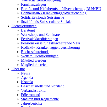
Vaterschaftsentschädigung
Familienzulagen
Berufs- und Nichtberufsunfallversicherung BU/NBU
Lohnausfall- / Krankentaggeldversicherung
Solidaritätsfonds Suissimage
Sozialfonds Suisseculture Sociale
Dienstleistungen
Beratung
Workshops und Seminare
Festivalakkreditierungen
Pensionskasse für Filmschaffende VFA
Kollektiv-Krankentaggeldversicherung
Rechtsschutzfonds
Weitere Dienstleistungen
Mitglied werden
Mitgliederbereich
Über uns
News
Agenda
Kontakt
Geschäftsstelle und Vorstand
Verbandsstruktur
Pôle romand
Statuten und Reglemente
Jahresberichte