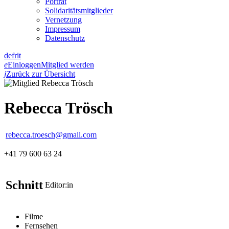
Porträt
Solidaritätsmitglieder
Vernetzung
Impressum
Datenschutz
de
fr
it
e
Einloggen
Mitglied werden
j
Zurück zur Übersicht
Rebecca Trösch
rebecca.troesch@gmail.com
+41 79 600 63 24
Schnitt
Editor:in
Filme
Fernsehen