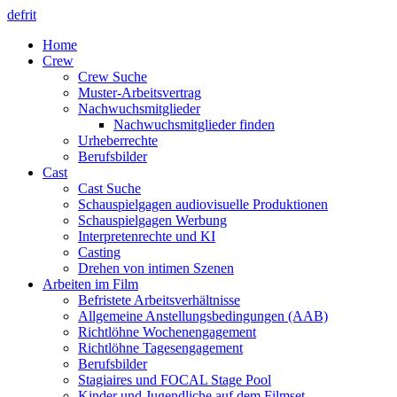
de
fr
it
Home
Crew
Crew Suche
Muster-Arbeitsvertrag
Nachwuchsmitglieder
Nachwuchsmitglieder finden
Urheberrechte
Berufsbilder
Cast
Cast Suche
Schauspielgagen audiovisuelle Produktionen
Schauspielgagen Werbung
Interpretenrechte und KI
Casting
Drehen von intimen Szenen
Arbeiten im Film
Befristete Arbeitsverhältnisse
Allgemeine Anstellungsbedingungen (AAB)
Richtlöhne Wochenengagement
Richtlöhne Tagesengagement
Berufsbilder
Stagiaires und FOCAL Stage Pool
Kinder und Jugendliche auf dem Filmset