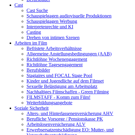
Cast
Cast Suche
Schauspielgagen audiovisuelle Produktionen
Schauspielgagen Werbung
Interpretenrechte und KI
Casting
Drehen von intimen Szenen
Arbeiten im Film
Befristete Arbeitsverhältnisse
Allgemeine Anstellungsbedingungen (AAB)
Richtlöhne Wochenengagement
Richtlöhne Tagesengagement
Berufsbilder
Stagiaires und FOCAL Stage Pool
Kinder und Jugendliche auf dem Filmset
Sexuelle Belästigung am Arbeitsplatz
Nachhaltiges Filmschaffen - Green Filming
FILMSTAFF - Komm zum Film!
Weiterbildungsangebote
Soziale Sicherheit
Alters- und Hinterlassenenversicherung AHV
Berufliche Vorsorge / Pensionskasse PK
Arbeitslosenversicherung ALV
Erwerbsersatzentschädigung EO: Mutter- und