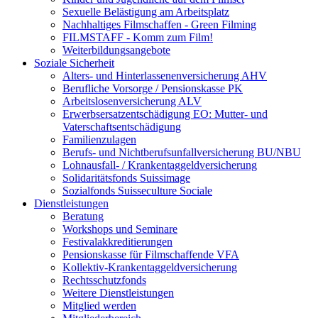
Sexuelle Belästigung am Arbeitsplatz
Nachhaltiges Filmschaffen - Green Filming
FILMSTAFF - Komm zum Film!
Weiterbildungsangebote
Soziale Sicherheit
Alters- und Hinterlassenenversicherung AHV
Berufliche Vorsorge / Pensionskasse PK
Arbeitslosenversicherung ALV
Erwerbsersatzentschädigung EO: Mutter- und
Vaterschaftsentschädigung
Familienzulagen
Berufs- und Nichtberufsunfallversicherung BU/NBU
Lohnausfall- / Krankentaggeldversicherung
Solidaritätsfonds Suissimage
Sozialfonds Suisseculture Sociale
Dienstleistungen
Beratung
Workshops und Seminare
Festivalakkreditierungen
Pensionskasse für Filmschaffende VFA
Kollektiv-Krankentaggeldversicherung
Rechtsschutzfonds
Weitere Dienstleistungen
Mitglied werden