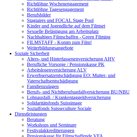
Richtlöhne Wochenengagement
Richtlöhne Tagesengagement
Berufsbilder
Stagiaires und FOCAL Stage Pool
Kinder und Jugendliche auf dem Filmset
Sexuelle Belästigung am Arbeitsplatz
Nachhaltiges Filmschaffen - Green Filming
FILMSTAFF - Komm zum Film!
Weiterbildungsangebote
Soziale Sicherheit
Alters- und Hinterlassenenversicherung AHV
Berufliche Vorsorge / Pensionskasse PK
Arbeitslosenversicherung ALV
Erwerbsersatzentschädigung EO: Mutter- und
Vaterschaftsentschädigung
Familienzulagen
Berufs- und Nichtberufsunfallversicherung BU/NBU
Lohnausfall- / Krankentaggeldversicherung
Solidaritätsfonds Suissimage
Sozialfonds Suisseculture Sociale
Dienstleistungen
Beratung
Workshops und Seminare
Festivalakkreditierungen
Pensionskasse für Filmschaffende VFA