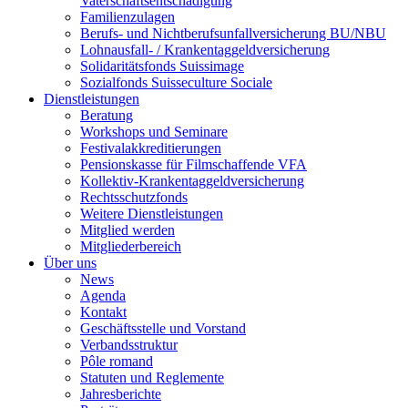
Vaterschaftsentschädigung
Familienzulagen
Berufs- und Nichtberufsunfallversicherung BU/NBU
Lohnausfall- / Krankentaggeldversicherung
Solidaritätsfonds Suissimage
Sozialfonds Suisseculture Sociale
Dienstleistungen
Beratung
Workshops und Seminare
Festivalakkreditierungen
Pensionskasse für Filmschaffende VFA
Kollektiv-Krankentaggeldversicherung
Rechtsschutzfonds
Weitere Dienstleistungen
Mitglied werden
Mitgliederbereich
Über uns
News
Agenda
Kontakt
Geschäftsstelle und Vorstand
Verbandsstruktur
Pôle romand
Statuten und Reglemente
Jahresberichte