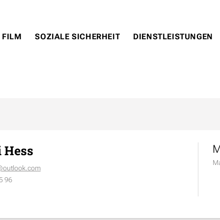
 FILM
SOZIALE SICHERHEIT
DIENSTLEISTUNGEN
i Hess
M
Ma
s@outlook.com
5 96