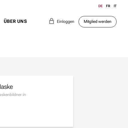
DE
FR
IT
e
ÜBER UNS
Einloggen
Mitglied werden
aske
skenbildner:in