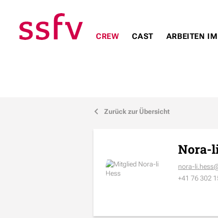
CREW
CAST
ARBEITEN IM
Zurück zur Übersicht
j
Nora-l
nora-li.hes
+41 76 302 1