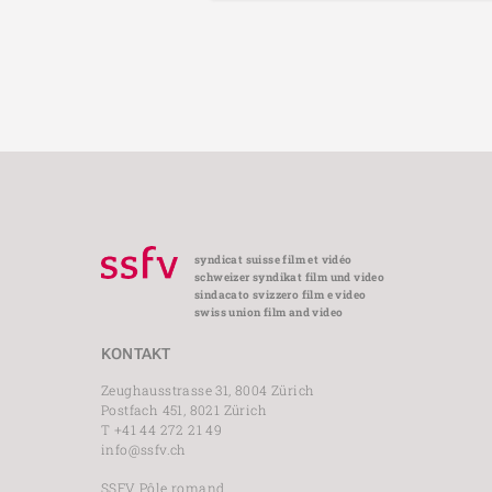
syndicat suisse film et vidéo
schweizer syndikat film und video
sindacato svizzero film e video
swiss union film and video
KONTAKT
Zeughausstrasse 31, 8004 Zürich
Postfach 451, 8021 Zürich
T +41 44 272 21 49
info@ssfv.ch
SSFV Pôle romand