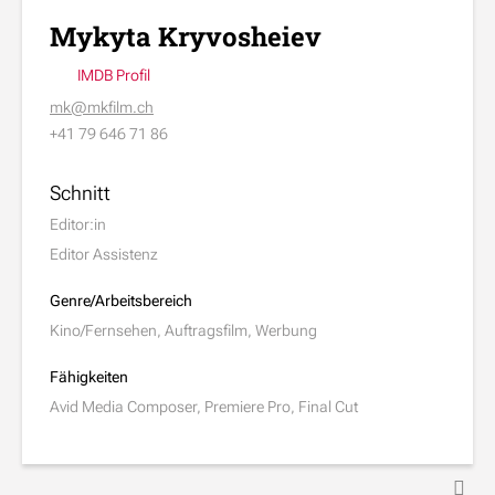
Mykyta Kryvosheiev
IMDB Profil
mk@mkfilm.ch
+41 79 646 71 86
Schnitt
Editor:in
Editor Assistenz
Genre/Arbeitsbereich
Kino/Fernsehen, Auftragsfilm, Werbung
Fähigkeiten
Avid Media Composer, Premiere Pro, Final Cut