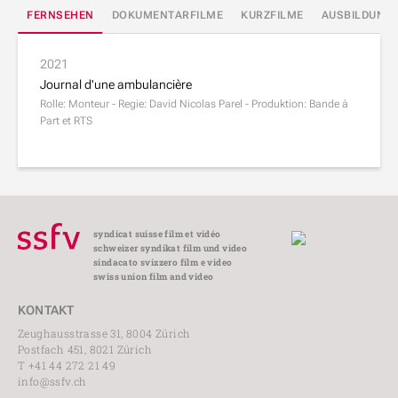
FERNSEHEN
DOKUMENTARFILME
KURZFILME
AUSBILDUNG
2021
Journal d'une ambulancière
Rolle: Monteur - Regie: David Nicolas Parel - Produktion: Bande à
Part et RTS
syndicat suisse film et vidéo
schweizer syndikat film und video
sindacato svizzero film e video
swiss union film and video
KONTAKT
Zeughausstrasse 31, 8004 Zürich
Postfach 451, 8021 Zürich
T +41 44 272 21 49
info@ssfv.ch