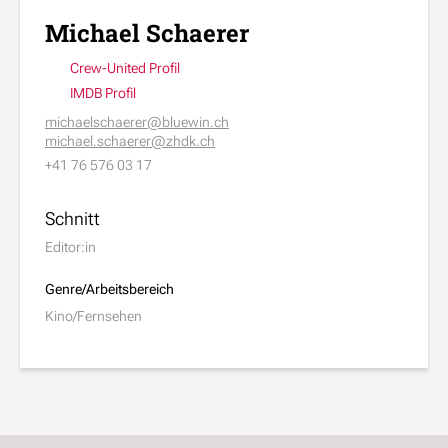
Michael Schaerer
Crew-United Profil
IMDB Profil
michaelschaerer@bluewin.ch
michael.schaerer@zhdk.ch
+41 76 576 03 17
Schnitt
Editor:in
Genre/Arbeitsbereich
Kino/Fernsehen