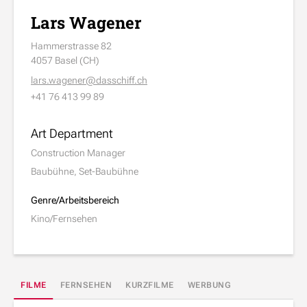
Lars Wagener
Hammerstrasse 82
4057 Basel (CH)
lars.wagener@dasschiff.ch
+41 76 413 99 89
Art Department
Construction Manager
Baubühne, Set-Baubühne
Genre/Arbeitsbereich
Kino/Fernsehen
FILME
FERNSEHEN
KURZFILME
WERBUNG