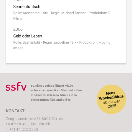
Sennentuntschi
Rolle: Aussenrequisite - Regie: Michael Steiner - Produktion: C-
Films
2006
Geld oder Leben
Rolle: Szenenbild - Regie: Jaqueline Falk - Produktion: Moving
Image
syndicat suisse film et vidéo
schweizer syndikat film und video
sindacato svizzero film e video
swiss union film and video
KONTAKT
Zeughausstrasse 31, 8004 Zürich
Postfach 451, 8021 Zürich
T +41 44 272 21 49