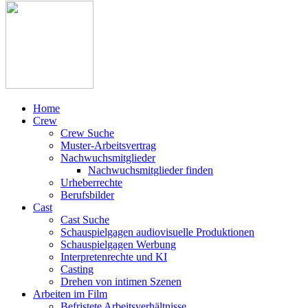
Home
Crew
Crew Suche
Muster-Arbeitsvertrag
Nachwuchsmitglieder
Nachwuchsmitglieder finden
Urheberrechte
Berufsbilder
Cast
Cast Suche
Schauspielgagen audiovisuelle Produktionen
Schauspielgagen Werbung
Interpretenrechte und KI
Casting
Drehen von intimen Szenen
Arbeiten im Film
Befristete Arbeitsverhältnisse