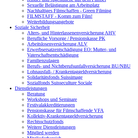
Sexuelle Belästigung am Arbeitsplatz
Nachhaltiges Filmschaffen - Green Filming
FILMSTAFF - Komm zum Film!
Weiterbildungsangebote
Soziale Sicherheit
Alters- und Hinterlassenenversicherung AHV
Berufliche Vorsorge / Pensionskasse PK
Arbeitslosenversicherung ALV
Erwerbsersatzentschädigung EO: Mutter- und
Vaterschaftsentschädigung
Familienzulagen
Berufs- und Nichtberufsunfallversicherung BU/NBU
Lohnausfall- / Krankentaggeldversicherung
Solidaritätsfonds Suissimage
Sozialfonds Suisseculture Sociale
Dienstleistungen
Beratung
Workshops und Seminare
Festivalakkreditierungen
Pensionskasse für Filmschaffende VFA
Kollektiv-Krankentaggeldversicherung
Rechtsschutzfonds
Weitere Dienstleistungen
Mitglied werden