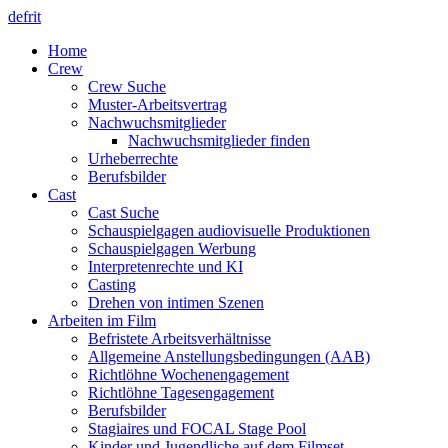
de
fr
it
Home
Crew
Crew Suche
Muster-Arbeitsvertrag
Nachwuchsmitglieder
Nachwuchsmitglieder finden
Urheberrechte
Berufsbilder
Cast
Cast Suche
Schauspielgagen audiovisuelle Produktionen
Schauspielgagen Werbung
Interpretenrechte und KI
Casting
Drehen von intimen Szenen
Arbeiten im Film
Befristete Arbeitsverhältnisse
Allgemeine Anstellungsbedingungen (AAB)
Richtlöhne Wochenengagement
Richtlöhne Tagesengagement
Berufsbilder
Stagiaires und FOCAL Stage Pool
Kinder und Jugendliche auf dem Filmset