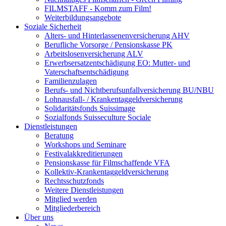
FILMSTAFF - Komm zum Film!
Weiterbildungsangebote
Soziale Sicherheit
Alters- und Hinterlassenenversicherung AHV
Berufliche Vorsorge / Pensionskasse PK
Arbeitslosenversicherung ALV
Erwerbsersatzentschädigung EO: Mutter- und
Vaterschaftsentschädigung
Familienzulagen
Berufs- und Nichtberufsunfallversicherung BU/NBU
Lohnausfall- / Krankentaggeldversicherung
Solidaritätsfonds Suissimage
Sozialfonds Suisseculture Sociale
Dienstleistungen
Beratung
Workshops und Seminare
Festivalakkreditierungen
Pensionskasse für Filmschaffende VFA
Kollektiv-Krankentaggeldversicherung
Rechtsschutzfonds
Weitere Dienstleistungen
Mitglied werden
Mitgliederbereich
Über uns