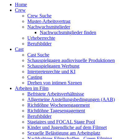
Home
Crew
Crew Suche
Muster-Arbeitsvertrag
Nachwuchsmitglieder
Nachwuchsmitglieder finden
Urheberrechte
Berufsbilder
Cast
Cast Suche
Schauspielgagen audiovisuelle Produktionen
Schauspielgagen Werbung
Interpretenrechte und KI
Casting
Drehen von intimen Szenen
Arbeiten im Film
Befristete Arbeitsverhältnisse
Allgemeine Anstellungsbedingungen (AAB)
Richtlöhne Wochenengagement
Richtlöhne Tagesengagement
Berufsbilder
Stagiaires und FOCAL Stage Pool
Kinder und Jugendliche auf dem Filmset
Sexuelle Belästigung am Arbeitsplatz
Nachhaltiges Filmschaffen - Green Filming