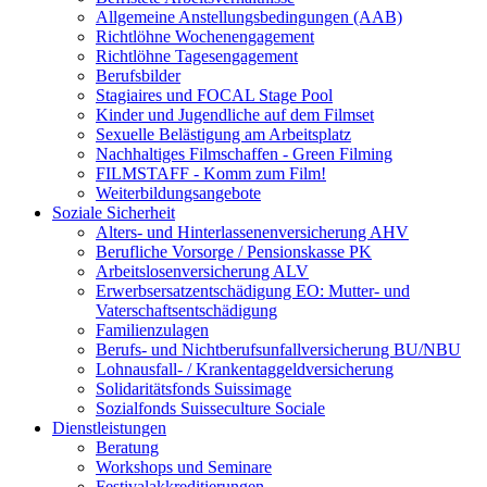
Allgemeine Anstellungsbedingungen (AAB)
Richtlöhne Wochenengagement
Richtlöhne Tagesengagement
Berufsbilder
Stagiaires und FOCAL Stage Pool
Kinder und Jugendliche auf dem Filmset
Sexuelle Belästigung am Arbeitsplatz
Nachhaltiges Filmschaffen - Green Filming
FILMSTAFF - Komm zum Film!
Weiterbildungsangebote
Soziale Sicherheit
Alters- und Hinterlassenenversicherung AHV
Berufliche Vorsorge / Pensionskasse PK
Arbeitslosenversicherung ALV
Erwerbsersatzentschädigung EO: Mutter- und
Vaterschaftsentschädigung
Familienzulagen
Berufs- und Nichtberufsunfallversicherung BU/NBU
Lohnausfall- / Krankentaggeldversicherung
Solidaritätsfonds Suissimage
Sozialfonds Suisseculture Sociale
Dienstleistungen
Beratung
Workshops und Seminare
Festivalakkreditierungen