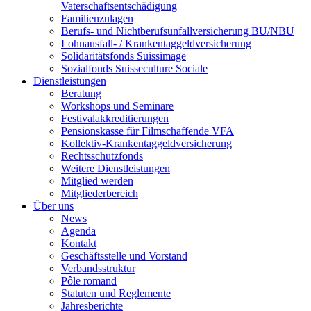
Vaterschaftsentschädigung
Familienzulagen
Berufs- und Nichtberufsunfallversicherung BU/NBU
Lohnausfall- / Krankentaggeldversicherung
Solidaritätsfonds Suissimage
Sozialfonds Suisseculture Sociale
Dienstleistungen
Beratung
Workshops und Seminare
Festivalakkreditierungen
Pensionskasse für Filmschaffende VFA
Kollektiv-Krankentaggeldversicherung
Rechtsschutzfonds
Weitere Dienstleistungen
Mitglied werden
Mitgliederbereich
Über uns
News
Agenda
Kontakt
Geschäftsstelle und Vorstand
Verbandsstruktur
Pôle romand
Statuten und Reglemente
Jahresberichte