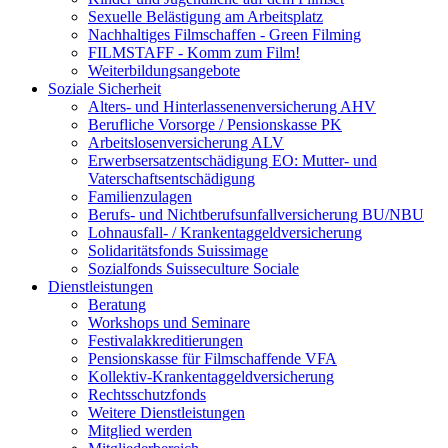
Sexuelle Belästigung am Arbeitsplatz
Nachhaltiges Filmschaffen - Green Filming
FILMSTAFF - Komm zum Film!
Weiterbildungsangebote
Soziale Sicherheit
Alters- und Hinterlassenenversicherung AHV
Berufliche Vorsorge / Pensionskasse PK
Arbeitslosenversicherung ALV
Erwerbsersatzentschädigung EO: Mutter- und
Vaterschaftsentschädigung
Familienzulagen
Berufs- und Nichtberufsunfallversicherung BU/NBU
Lohnausfall- / Krankentaggeldversicherung
Solidaritätsfonds Suissimage
Sozialfonds Suisseculture Sociale
Dienstleistungen
Beratung
Workshops und Seminare
Festivalakkreditierungen
Pensionskasse für Filmschaffende VFA
Kollektiv-Krankentaggeldversicherung
Rechtsschutzfonds
Weitere Dienstleistungen
Mitglied werden