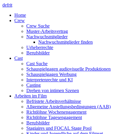
de
fr
it
Home
Crew
Crew Suche
Muster-Arbeitsvertrag
Nachwuchsmitglieder
Nachwuchsmitglieder finden
Urheberrechte
Berufsbilder
Cast
Cast Suche
Schauspielgagen audiovisuelle Produktionen
Schauspielgagen Werbung
Interpretenrechte und KI
Casting
Drehen von intimen Szenen
Arbeiten im Film
Befristete Arbeitsverhältnisse
Allgemeine Anstellungsbedingungen (AAB)
Richtlöhne Wochenengagement
Richtlöhne Tagesengagement
Berufsbilder
Stagiaires und FOCAL Stage Pool
Kinder und Jugendliche auf dem Filmset