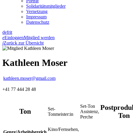
Porträt
Solidaritätsmitglieder
Vernetzung
Impressum
Datenschutz
de
fr
it
e
Einloggen
Mitglied werden
j
Zurück zur Übersicht
Kathleen Moser
kathleen.moser@gmail.com
+41 77 444 28 48
Postprodu
Set-Ton
Set-
Ton
Assistenz,
Ton
Tonmeister:in
Perche
Kino/Fernsehen,
Genre/Arbeitsbereich