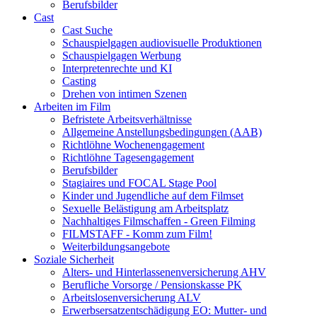
Berufsbilder
Cast
Cast Suche
Schauspielgagen audiovisuelle Produktionen
Schauspielgagen Werbung
Interpretenrechte und KI
Casting
Drehen von intimen Szenen
Arbeiten im Film
Befristete Arbeitsverhältnisse
Allgemeine Anstellungsbedingungen (AAB)
Richtlöhne Wochenengagement
Richtlöhne Tagesengagement
Berufsbilder
Stagiaires und FOCAL Stage Pool
Kinder und Jugendliche auf dem Filmset
Sexuelle Belästigung am Arbeitsplatz
Nachhaltiges Filmschaffen - Green Filming
FILMSTAFF - Komm zum Film!
Weiterbildungsangebote
Soziale Sicherheit
Alters- und Hinterlassenenversicherung AHV
Berufliche Vorsorge / Pensionskasse PK
Arbeitslosenversicherung ALV
Erwerbsersatzentschädigung EO: Mutter- und