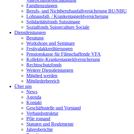
Vaterschaftsentschädigung
Familienzulagen
Berufs- und Nichtberufsunfallversicherung BU/NBU
Lohnausfall- / Krankentaggeldversicherung
Solidaritätsfonds Suissimage
Sozialfonds Suisseculture Sociale
Dienstleistungen
Beratung
Workshops und Seminare
Festivalakkreditierungen
Pensionskasse für Filmschaffende VFA
Kollektiv-Krankentaggeldversicherung
Rechtsschutzfonds
Weitere Dienstleistungen
Mitglied werden
Mitgliederbereich
Über uns
News
Agenda
Kontakt
Geschäftsstelle und Vorstand
Verbandsstruktur
Pôle romand
Statuten und Reglemente
Jahresberichte