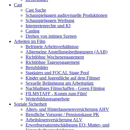
Cast
Cast Suche
Schauspielgagen audiovisuelle Produktionen
Schauspielgagen Werbung
Interpretenrechte und KI
Casting
Drehen von intimen Szenen
Arbeiten im Film
Befristete Arbeitsverhältnisse
Allgemeine Anstellungsbedingungen (AAB)
Richtlöhne Wochenengagement
Richtlöhne Tagesengagement
Berufsbilder
Stagiaires und FOCAL Stage Pool
Kinder und Jugendliche auf dem Filmset
Sexuelle Belästigung am Arbeitsplatz
Nachhaltiges Filmschaffen - Green Filming
FILMSTAFF - Komm zum Film!
Weiterbildungsangebote
Soziale Sicherheit
Alters- und Hinterlassenenversicherung AHV
Berufliche Vorsorge / Pensionskasse PK
Arbeitslosenversicherung ALV
Erwerbsersatzentschädigung EO: Mutter- und