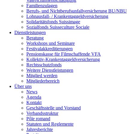
Vaterschaftsentschädigung
Familienzulagen
Berufs- und Nichtberufsunfallversicherung BU/NBU
Lohnausfall- / Krankentaggeldversicherung
Solidaritätsfonds Suissimage
Sozialfonds Suisseculture Sociale
Dienstleistungen
Beratung
Workshops und Seminare
Festivalakkreditierungen
Pensionskasse für Filmschaffende VFA
Kollektiv-Krankentaggeldversicherung
Rechtsschutzfonds
Weitere Dienstleistungen
Mitglied werden
Mitgliederbereich
Über uns
News
Agenda
Kontakt
Geschäftsstelle und Vorstand
Verbandsstruktur
Pôle romand
Statuten und Reglemente
Jahresberichte