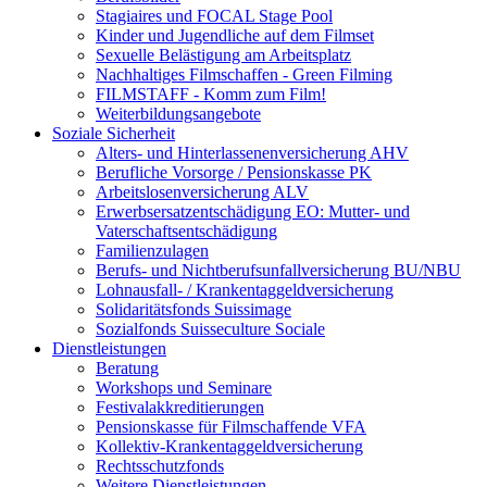
Stagiaires und FOCAL Stage Pool
Kinder und Jugendliche auf dem Filmset
Sexuelle Belästigung am Arbeitsplatz
Nachhaltiges Filmschaffen - Green Filming
FILMSTAFF - Komm zum Film!
Weiterbildungsangebote
Soziale Sicherheit
Alters- und Hinterlassenenversicherung AHV
Berufliche Vorsorge / Pensionskasse PK
Arbeitslosenversicherung ALV
Erwerbsersatzentschädigung EO: Mutter- und
Vaterschaftsentschädigung
Familienzulagen
Berufs- und Nichtberufsunfallversicherung BU/NBU
Lohnausfall- / Krankentaggeldversicherung
Solidaritätsfonds Suissimage
Sozialfonds Suisseculture Sociale
Dienstleistungen
Beratung
Workshops und Seminare
Festivalakkreditierungen
Pensionskasse für Filmschaffende VFA
Kollektiv-Krankentaggeldversicherung
Rechtsschutzfonds
Weitere Dienstleistungen