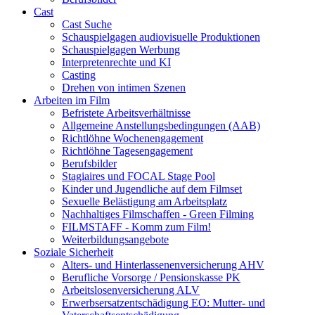
Cast
Cast Suche
Schauspielgagen audiovisuelle Produktionen
Schauspielgagen Werbung
Interpretenrechte und KI
Casting
Drehen von intimen Szenen
Arbeiten im Film
Befristete Arbeitsverhältnisse
Allgemeine Anstellungsbedingungen (AAB)
Richtlöhne Wochenengagement
Richtlöhne Tagesengagement
Berufsbilder
Stagiaires und FOCAL Stage Pool
Kinder und Jugendliche auf dem Filmset
Sexuelle Belästigung am Arbeitsplatz
Nachhaltiges Filmschaffen - Green Filming
FILMSTAFF - Komm zum Film!
Weiterbildungsangebote
Soziale Sicherheit
Alters- und Hinterlassenenversicherung AHV
Berufliche Vorsorge / Pensionskasse PK
Arbeitslosenversicherung ALV
Erwerbsersatzentschädigung EO: Mutter- und