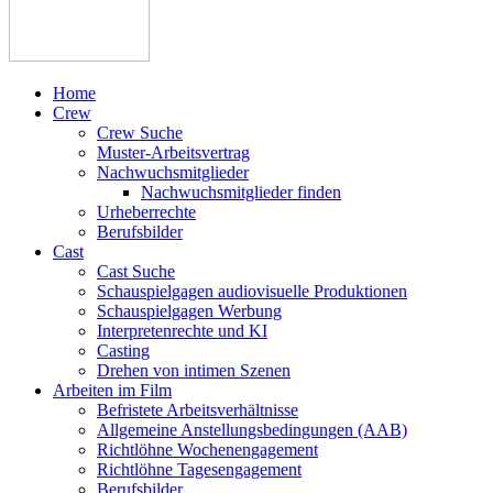
Home
Crew
Crew Suche
Muster-Arbeitsvertrag
Nachwuchsmitglieder
Nachwuchsmitglieder finden
Urheberrechte
Berufsbilder
Cast
Cast Suche
Schauspielgagen audiovisuelle Produktionen
Schauspielgagen Werbung
Interpretenrechte und KI
Casting
Drehen von intimen Szenen
Arbeiten im Film
Befristete Arbeitsverhältnisse
Allgemeine Anstellungsbedingungen (AAB)
Richtlöhne Wochenengagement
Richtlöhne Tagesengagement
Berufsbilder