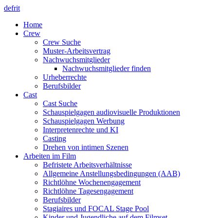
de
fr
it
Home
Crew
Crew Suche
Muster-Arbeitsvertrag
Nachwuchsmitglieder
Nachwuchsmitglieder finden
Urheberrechte
Berufsbilder
Cast
Cast Suche
Schauspielgagen audiovisuelle Produktionen
Schauspielgagen Werbung
Interpretenrechte und KI
Casting
Drehen von intimen Szenen
Arbeiten im Film
Befristete Arbeitsverhältnisse
Allgemeine Anstellungsbedingungen (AAB)
Richtlöhne Wochenengagement
Richtlöhne Tagesengagement
Berufsbilder
Stagiaires und FOCAL Stage Pool
Kinder und Jugendliche auf dem Filmset