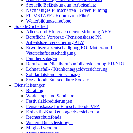
Sexuelle Belästigung am Arbeitsplatz
Nachhaltiges Filmschaffen - Green Filming
FILMSTAFF - Komm zum Film!
Weiterbildungsangebote
Soziale Sicherheit
Alters- und Hinterlassenenversicherung AHV
Berufliche Vorsorge / Pensionskasse PK
Arbeitslosenversicherung ALV
Erwerbsersatzentschädigung EO: Mutter- und
Vaterschaftsentschädigung
Familienzulagen
Berufs- und Nichtberufsunfallversicherung BU/NBU
Lohnausfall- / Krankentaggeldversicherung
Solidaritätsfonds Suissimage
Sozialfonds Suisseculture Sociale
Dienstleistungen
Beratung
Workshops und Seminare
Festivalakkreditierungen
Pensionskasse für Filmschaffende VFA
Kollektiv-Krankentaggeldversicherung
Rechtsschutzfonds
Weitere Dienstleistungen
Mitglied werden