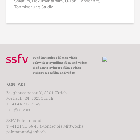
Spielfilm, Dokumentarfilm, O-Ton, Tonschnitt,
Tonmischung Studio
syndicat suisse film et vidéo
schweizer syndikat film und video
sindacato svizzero film e video
swiss union film and video
KONTAKT
Zeughausstrasse 31, 8004 Zürich
Postfach 451, 8021 Zürich
T +41 44 272 21 49
info@ssfv.ch
SSFV Pôle romand
T +41 21 311 56 46 (Montag bis Mittwoch)
poleromand@ssfv.ch