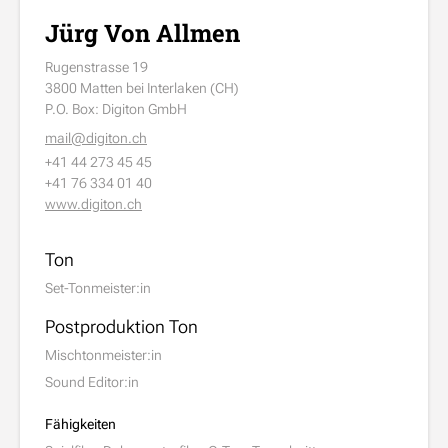
Jürg Von Allmen
Rugenstrasse 19
3800 Matten bei Interlaken (CH)
P.O. Box: Digiton GmbH
mail@digiton.ch
+41 44 273 45 45
+41 76 334 01 40
www.digiton.ch
Ton
Set-Tonmeister:in
Postproduktion Ton
Mischtonmeister:in
Sound Editor:in
Fähigkeiten