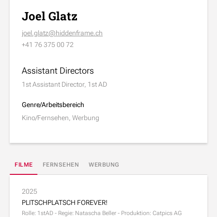
Joel Glatz
joel.glatz@hiddenframe.ch
+41 76 375 00 72
Assistant Directors
1st Assistant Director, 1st AD
Genre/Arbeitsbereich
Kino/Fernsehen, Werbung
FILME
FERNSEHEN
WERBUNG
2025
PLITSCHPLATSCH FOREVER!
Rolle: 1stAD - Regie: Natascha Beller - Produktion: Catpics AG