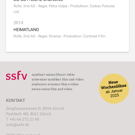
Rolle: 2nd AD - Regie: Petra Volpe - Produktion: Zodiac Pictures
Ltd.
2014
HEIMATLAND
Rolle: 2nd AD - Regie: Diverse - Produktion: Contrast Film
syndicat suisse film et vidéo
schweizer syndikat film und video
sindacato svizzero film e video
swiss union film and video
KONTAKT
Zeughausstrasse 31, 8004 Zürich
Postfach 451, 8021 Zürich
T +41 44 272 21 49
info@ssfv.ch