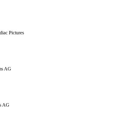
diac Pictures
lms AG
ms AG