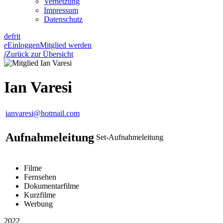
Vernetzung
Impressum
Datenschutz
de
fr
it
e
Einloggen
Mitglied werden
j
Zurück zur Übersicht
Ian Varesi
ianvaresi@hotmail.com
Aufnahmeleitung
Set-Aufnahmeleitung
Filme
Fernsehen
Dokumentarfilme
Kurzfilme
Werbung
2022