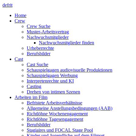
de
fr
it
Home
Crew
Crew Suche
Muster-Arbeitsvertrag
Nachwuchsmitglieder
Nachwuchsmitglieder finden
Urheberrechte
Berufsbilder
Cast
Cast Suche
Schauspielgagen audiovisuelle Produktionen
Schauspielgagen Werbung
Interpretenrechte und KI
Casting
Drehen von intimen Szenen
Arbeiten im Film
Befristete Arbeitsverhältnisse
Allgemeine Anstellungsbedingungen (AAB)
Richtlöhne Wochenengagement
Richtlöhne Tagesengagement
Berufsbilder
Stagiaires und FOCAL Stage Pool
Kinder und Jugendliche auf dem Filmset