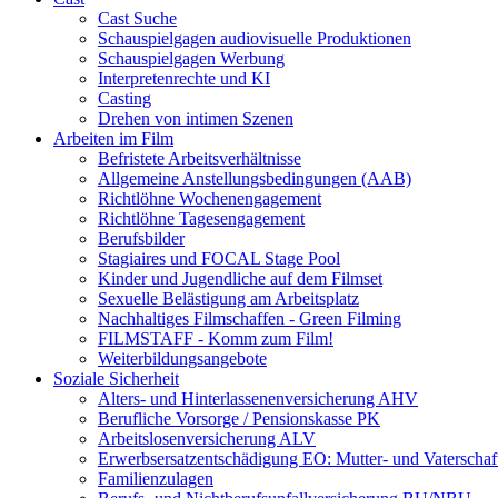
Cast Suche
Schauspielgagen audiovisuelle Produktionen
Schauspielgagen Werbung
Interpretenrechte und KI
Casting
Drehen von intimen Szenen
Arbeiten im Film
Befristete Arbeitsverhältnisse
Allgemeine Anstellungsbedingungen (AAB)
Richtlöhne Wochenengagement
Richtlöhne Tagesengagement
Berufsbilder
Stagiaires und FOCAL Stage Pool
Kinder und Jugendliche auf dem Filmset
Sexuelle Belästigung am Arbeitsplatz
Nachhaltiges Filmschaffen - Green Filming
FILMSTAFF - Komm zum Film!
Weiterbildungsangebote
Soziale Sicherheit
Alters- und Hinterlassenenversicherung AHV
Berufliche Vorsorge / Pensionskasse PK
Arbeitslosenversicherung ALV
Erwerbsersatzentschädigung EO: Mutter- und Vaterschaf
Familienzulagen