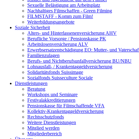
Sexuelle Belästigung am Arbeitsplatz
Nachhaltiges Filmschaffen - Green Filming
FILMSTAFF - Komm zum Film!
Weiterbildungsangebote
Soziale Sicherheit
Alters- und Hinterlassenenversicherung AHV
Berufliche Vorsorge / Pensionskasse PK
Arbeitslosenversicherung ALV
Erwerbsersatzentschädigung EO: Mutter- und Vaterschaf
Familienzulagen
Berufs- und Nichtberufsunfallversicherung BU/NBU
Lohnausfall- / Krankentaggeldversicherung
Solidaritätsfonds Suissimage
Sozialfonds Suisseculture Sociale
Dienstleistungen
Beratung
Workshops und Seminare
Festivalakkreditierungen
Pensionskasse für Filmschaffende VFA
Kollektiv-Krankentaggeldversicherung
Rechtsschutzfonds
Weitere Dienstleistungen
Mitglied werden
Mitgliederbereich