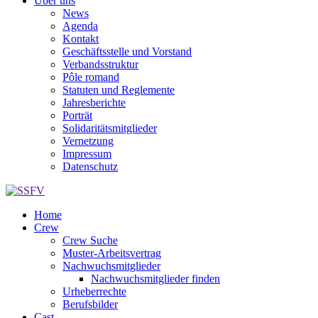
Über uns
News
Agenda
Kontakt
Geschäftsstelle und Vorstand
Verbandsstruktur
Pôle romand
Statuten und Reglemente
Jahresberichte
Porträt
Solidaritätsmitglieder
Vernetzung
Impressum
Datenschutz
Home
Crew
Crew Suche
Muster-Arbeitsvertrag
Nachwuchsmitglieder
Nachwuchsmitglieder finden
Urheberrechte
Berufsbilder
Cast