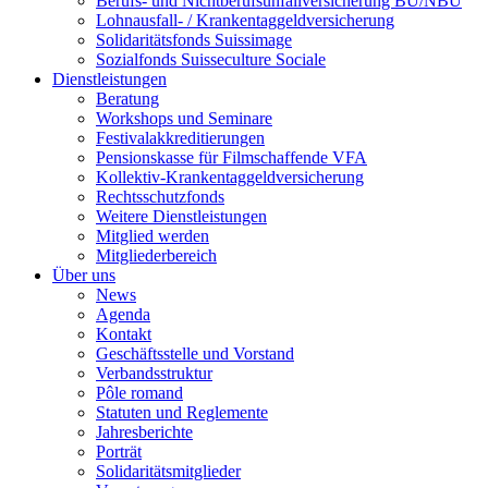
Berufs- und Nichtberufsunfallversicherung BU/NBU
Lohnausfall- / Krankentaggeldversicherung
Solidaritätsfonds Suissimage
Sozialfonds Suisseculture Sociale
Dienstleistungen
Beratung
Workshops und Seminare
Festivalakkreditierungen
Pensionskasse für Filmschaffende VFA
Kollektiv-Krankentaggeldversicherung
Rechtsschutzfonds
Weitere Dienstleistungen
Mitglied werden
Mitgliederbereich
Über uns
News
Agenda
Kontakt
Geschäftsstelle und Vorstand
Verbandsstruktur
Pôle romand
Statuten und Reglemente
Jahresberichte
Porträt
Solidaritätsmitglieder