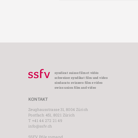
syndicat suisse film et vidéo
schweizer syndikat film und video
sindacato svizzero film e video
swiss union film and video
KONTAKT
Zeughausstrasse 31, 8004 Zürich
Postfach 451, 8021 Zürich
T +41 44 272 21 49
info@ssfv.ch
SSFV Pôle romand