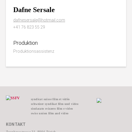
Dafne Sersale
dafnesersale@hotmail.com
+41 76 823 55 29
Produktion
Produktionsassistenz
syndicat suisse film et vidéo
schweizer syndikat film und video
sindacato svizzero film e video
swiss union film and video
KONTAKT