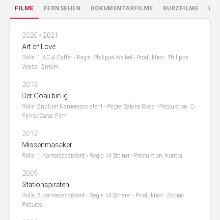
FILME
FERNSEHEN
DOKUMENTARFILME
KURZFILME
WE
2020 - 2021
Art of Love
Rolle: 1.AC & Gaffer - Regie: Philippe Weibel - Produktion: Philippe
Weibel GmbH
2013
Der Goali bin ig
Rolle: 2ndUnit Kameraassistent - Regie: Sabine Boss - Produktion: C-
Films/Carac Film
2012
Missenmasaker
Rolle: 1.Kameraassistent - Regie: M.Steiner - Produktion: Kontra
2009
Stationspiraten
Rolle: 2.Kameraassistent - Regie: M.Schärer - Produktion: Zodiac
Pictures