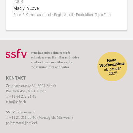
2008
Madly in Love
Rolle: 2.Kameraassistent - Regie: A.Luif - Produktion: Topic Film
syndicat suisse film et vidéo
schweizer syndikat film und video
sindacato svizzero film e video
swiss union film and video
KONTAKT
Zeughausstrasse 31, 8004 Zürich
Postfach 451, 8021 Zürich
T +41 44 272 21 49
info@ssfv.ch
SSFV Pôle romand
T +41 21 311 56 46 (Montag bis Mittwoch)
poleromand@ssfv.ch