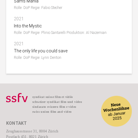
Sams Mania
Rolle: DoP Regie: Fabio Stecher
2021
Into the Mystic
Rolle: DoP Regie: Plinio Santarelli Produktion: Al Nazemian
2021
The only life you could save
Rolle: DoP Regie: Lynn Denton
syndicat suisse film et vidéo
schweizer syndikat film und video
sindacato svizzero film e video
swiss union film and video
KONTAKT
Zeughausstrasse 31, 8004 Zürich
Postfach 451, 8021 Zürich