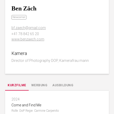
Ben Zäch
Newcomer
bf.zaech@gmail.com
+41 78 842 65 20
www.benzaech.com
Kamera
Director of Photography DOP, Kamerafrau:mann
KURZFILME
WERBUNG
AUSBILDUNG
2024
Come and Find Me
Rolle: DoP Regie: Carmine Carpenito