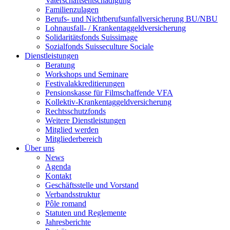
Vaterschaftsentschädigung
Familienzulagen
Berufs- und Nichtberufsunfallversicherung BU/NBU
Lohnausfall- / Krankentaggeldversicherung
Solidaritätsfonds Suissimage
Sozialfonds Suisseculture Sociale
Dienstleistungen
Beratung
Workshops und Seminare
Festivalakkreditierungen
Pensionskasse für Filmschaffende VFA
Kollektiv-Krankentaggeldversicherung
Rechtsschutzfonds
Weitere Dienstleistungen
Mitglied werden
Mitgliederbereich
Über uns
News
Agenda
Kontakt
Geschäftsstelle und Vorstand
Verbandsstruktur
Pôle romand
Statuten und Reglemente
Jahresberichte