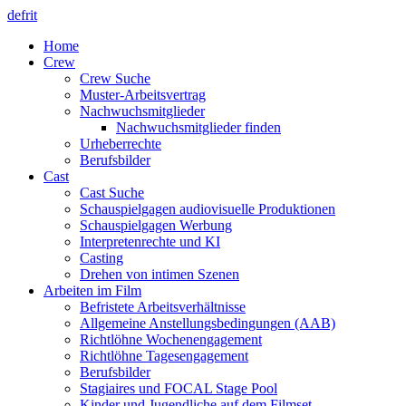
de
fr
it
Home
Crew
Crew Suche
Muster-Arbeitsvertrag
Nachwuchsmitglieder
Nachwuchsmitglieder finden
Urheberrechte
Berufsbilder
Cast
Cast Suche
Schauspielgagen audiovisuelle Produktionen
Schauspielgagen Werbung
Interpretenrechte und KI
Casting
Drehen von intimen Szenen
Arbeiten im Film
Befristete Arbeitsverhältnisse
Allgemeine Anstellungsbedingungen (AAB)
Richtlöhne Wochenengagement
Richtlöhne Tagesengagement
Berufsbilder
Stagiaires und FOCAL Stage Pool
Kinder und Jugendliche auf dem Filmset