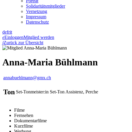
Porträt
Solidaritätsmitglieder
Vernetzung
Impressum
Datenschutz
de
fr
it
e
Einloggen
Mitglied werden
j
Zurück zur Übersicht
Anna-Maria Bühlmann
annabuehlmann@gmx.ch
Ton
Set-Tonmeister:in
Set-Ton Assistenz, Perche
Filme
Fernsehen
Dokumentarfilme
Kurzfilme
Werbung