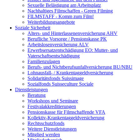
Sexuelle Belästigung am Arbeitsplatz
Nachhaltiges Filmschaffen - Green Filming
FILMSTAFF - Komm zum Film!
Weiterbildungsangebote
Soziale Sicherheit
Alters- und Hinterlassenenversicherung AHV
Berufliche Vorsorge / Pensionskasse PK
Arbeitslosenversicherung ALV
Erwerbsersatzentschädigung EO: Mutter- und
Vaterschaftsentschädigung
Familienzulagen
Berufs- und Nichtberufsunfallversicherung BU/NBU
Lohnausfall- / Krankentaggeldversicherung
Solidaritätsfonds Suissimage
Sozialfonds Suisseculture Sociale
Dienstleistungen
Beratung
Workshops und Seminare
Festivalakkreditierungen
Pensionskasse für Filmschaffende VFA
Kollektiv-Krankentaggeldversicherung
Rechtsschutzfonds
Weitere Dienstleistungen
Mitglied werden