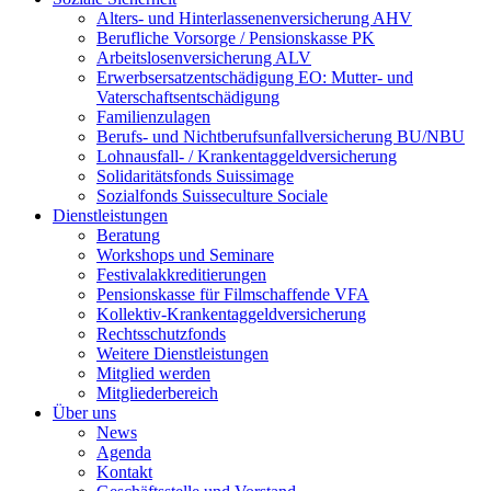
Alters- und Hinterlassenenversicherung AHV
Berufliche Vorsorge / Pensionskasse PK
Arbeitslosenversicherung ALV
Erwerbsersatzentschädigung EO: Mutter- und
Vaterschaftsentschädigung
Familienzulagen
Berufs- und Nichtberufsunfallversicherung BU/NBU
Lohnausfall- / Krankentaggeldversicherung
Solidaritätsfonds Suissimage
Sozialfonds Suisseculture Sociale
Dienstleistungen
Beratung
Workshops und Seminare
Festivalakkreditierungen
Pensionskasse für Filmschaffende VFA
Kollektiv-Krankentaggeldversicherung
Rechtsschutzfonds
Weitere Dienstleistungen
Mitglied werden
Mitgliederbereich
Über uns
News
Agenda
Kontakt