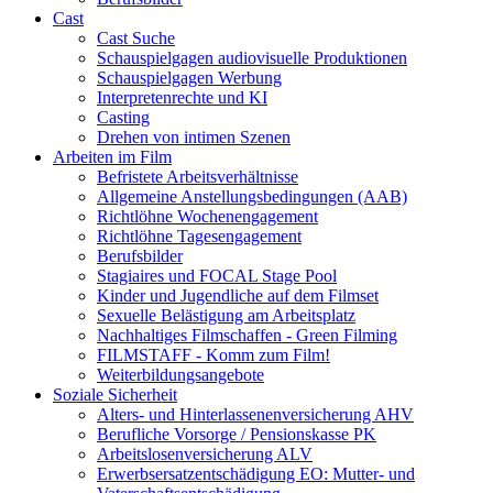
Cast
Cast Suche
Schauspielgagen audiovisuelle Produktionen
Schauspielgagen Werbung
Interpretenrechte und KI
Casting
Drehen von intimen Szenen
Arbeiten im Film
Befristete Arbeitsverhältnisse
Allgemeine Anstellungsbedingungen (AAB)
Richtlöhne Wochenengagement
Richtlöhne Tagesengagement
Berufsbilder
Stagiaires und FOCAL Stage Pool
Kinder und Jugendliche auf dem Filmset
Sexuelle Belästigung am Arbeitsplatz
Nachhaltiges Filmschaffen - Green Filming
FILMSTAFF - Komm zum Film!
Weiterbildungsangebote
Soziale Sicherheit
Alters- und Hinterlassenenversicherung AHV
Berufliche Vorsorge / Pensionskasse PK
Arbeitslosenversicherung ALV
Erwerbsersatzentschädigung EO: Mutter- und