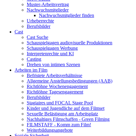
Muster-Arbeitsvertrag
Nachwuchsmitglieder
Nachwuchsmitglieder finden
Urheberrechte
Berufsbilder
Cast
Cast Suche
Schauspielgagen audiovisuelle Produktionen
Schauspielgagen Werbung
Interpretenrechte und KI
Casting
Drehen von intimen Szenen
Arbeiten im Film
Befristete Arbeitsverhältnisse
Allgemeine Anstellungsbedingungen (AAB)
Richtlöhne Wochenengagement
Richtlöhne Tagesengagement
Berufsbilder
Stagiaires und FOCAL Stage Pool
Kinder und Jugendliche auf dem Filmset
Sexuelle Belästigung am Arbeitsplatz
Nachhaltiges Filmschaffen - Green Filming
FILMSTAFF - Komm zum Film!
Weiterbildungsangebote
Soziale Sicherheit