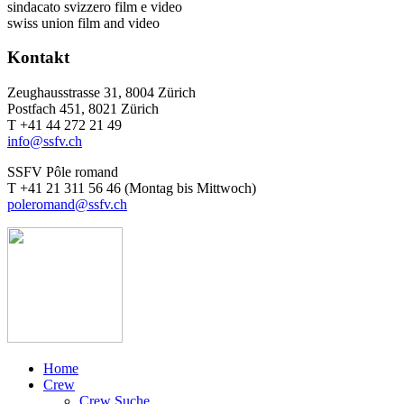
sindacato svizzero film e video
swiss union film and video
Kontakt
Zeughausstrasse 31, 8004 Zürich
Postfach 451, 8021 Zürich
T +41 44 272 21 49
info@ssfv.ch
SSFV Pôle romand
T +41 21 311 56 46 (Montag bis Mittwoch)
poleromand@ssfv.ch
Home
Crew
Crew Suche