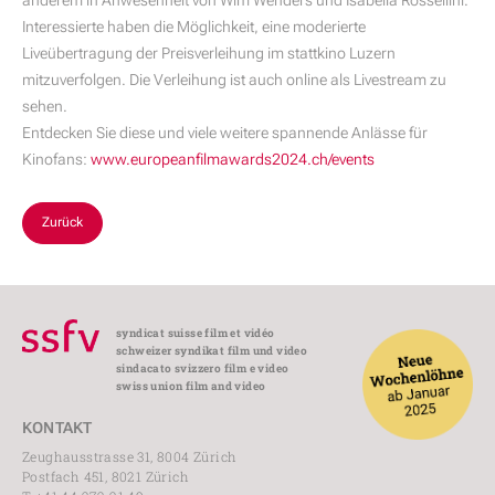
anderem in Anwesenheit von Wim Wenders und Isabella Rossellini.
Interessierte haben die Möglichkeit, eine moderierte
Liveübertragung der Preisverleihung im stattkino Luzern
mitzuverfolgen. Die Verleihung ist auch online als Livestream zu
sehen.
Entdecken Sie diese und viele weitere spannende Anlässe für
Kinofans:
www.europeanfilmawards2024.ch/events
Zurück
syndicat suisse film et vidéo
schweizer syndikat film und video
sindacato svizzero film e video
swiss union film and video
KONTAKT
Zeughausstrasse 31, 8004 Zürich
Postfach 451, 8021 Zürich