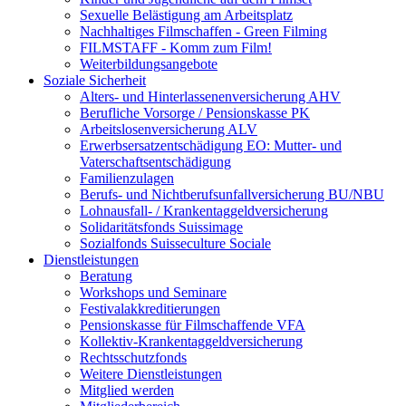
Sexuelle Belästigung am Arbeitsplatz
Nachhaltiges Filmschaffen - Green Filming
FILMSTAFF - Komm zum Film!
Weiterbildungsangebote
Soziale Sicherheit
Alters- und Hinterlassenenversicherung AHV
Berufliche Vorsorge / Pensionskasse PK
Arbeitslosenversicherung ALV
Erwerbsersatzentschädigung EO: Mutter- und
Vaterschaftsentschädigung
Familienzulagen
Berufs- und Nichtberufsunfallversicherung BU/NBU
Lohnausfall- / Krankentaggeldversicherung
Solidaritätsfonds Suissimage
Sozialfonds Suisseculture Sociale
Dienstleistungen
Beratung
Workshops und Seminare
Festivalakkreditierungen
Pensionskasse für Filmschaffende VFA
Kollektiv-Krankentaggeldversicherung
Rechtsschutzfonds
Weitere Dienstleistungen
Mitglied werden