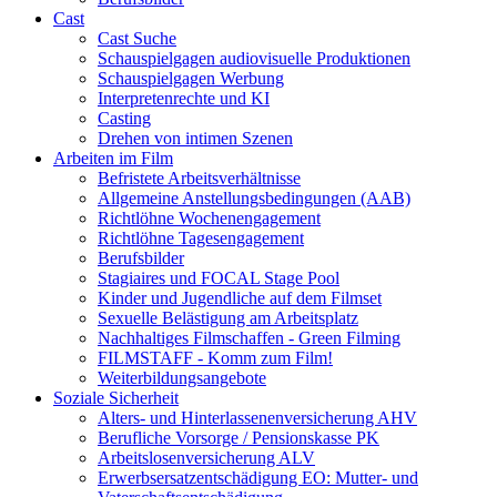
Cast
Cast Suche
Schauspielgagen audiovisuelle Produktionen
Schauspielgagen Werbung
Interpretenrechte und KI
Casting
Drehen von intimen Szenen
Arbeiten im Film
Befristete Arbeitsverhältnisse
Allgemeine Anstellungsbedingungen (AAB)
Richtlöhne Wochenengagement
Richtlöhne Tagesengagement
Berufsbilder
Stagiaires und FOCAL Stage Pool
Kinder und Jugendliche auf dem Filmset
Sexuelle Belästigung am Arbeitsplatz
Nachhaltiges Filmschaffen - Green Filming
FILMSTAFF - Komm zum Film!
Weiterbildungsangebote
Soziale Sicherheit
Alters- und Hinterlassenenversicherung AHV
Berufliche Vorsorge / Pensionskasse PK
Arbeitslosenversicherung ALV
Erwerbsersatzentschädigung EO: Mutter- und