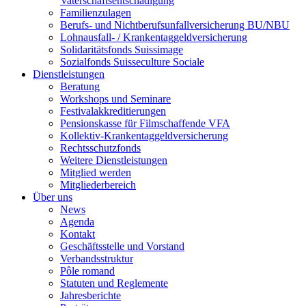
Vaterschaftsentschädigung
Familienzulagen
Berufs- und Nichtberufsunfallversicherung BU/NBU
Lohnausfall- / Krankentaggeldversicherung
Solidaritätsfonds Suissimage
Sozialfonds Suisseculture Sociale
Dienstleistungen
Beratung
Workshops und Seminare
Festivalakkreditierungen
Pensionskasse für Filmschaffende VFA
Kollektiv-Krankentaggeldversicherung
Rechtsschutzfonds
Weitere Dienstleistungen
Mitglied werden
Mitgliederbereich
Über uns
News
Agenda
Kontakt
Geschäftsstelle und Vorstand
Verbandsstruktur
Pôle romand
Statuten und Reglemente
Jahresberichte