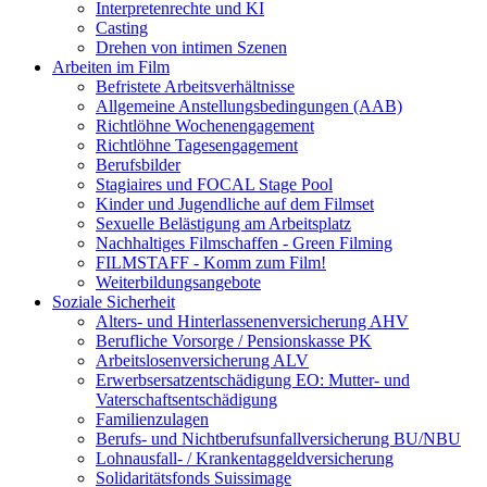
Interpretenrechte und KI
Casting
Drehen von intimen Szenen
Arbeiten im Film
Befristete Arbeitsverhältnisse
Allgemeine Anstellungsbedingungen (AAB)
Richtlöhne Wochenengagement
Richtlöhne Tagesengagement
Berufsbilder
Stagiaires und FOCAL Stage Pool
Kinder und Jugendliche auf dem Filmset
Sexuelle Belästigung am Arbeitsplatz
Nachhaltiges Filmschaffen - Green Filming
FILMSTAFF - Komm zum Film!
Weiterbildungsangebote
Soziale Sicherheit
Alters- und Hinterlassenenversicherung AHV
Berufliche Vorsorge / Pensionskasse PK
Arbeitslosenversicherung ALV
Erwerbsersatzentschädigung EO: Mutter- und
Vaterschaftsentschädigung
Familienzulagen
Berufs- und Nichtberufsunfallversicherung BU/NBU
Lohnausfall- / Krankentaggeldversicherung
Solidaritätsfonds Suissimage