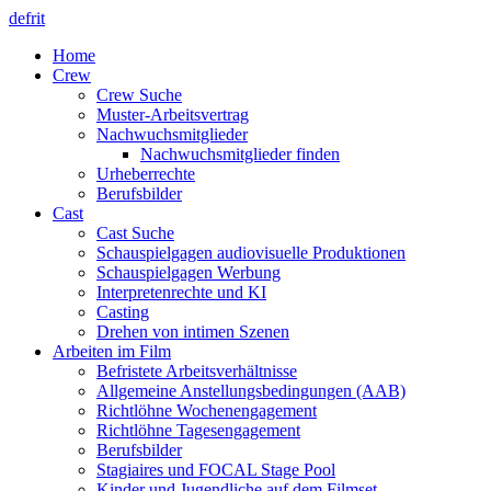
de
fr
it
Home
Crew
Crew Suche
Muster-Arbeitsvertrag
Nachwuchsmitglieder
Nachwuchsmitglieder finden
Urheberrechte
Berufsbilder
Cast
Cast Suche
Schauspielgagen audiovisuelle Produktionen
Schauspielgagen Werbung
Interpretenrechte und KI
Casting
Drehen von intimen Szenen
Arbeiten im Film
Befristete Arbeitsverhältnisse
Allgemeine Anstellungsbedingungen (AAB)
Richtlöhne Wochenengagement
Richtlöhne Tagesengagement
Berufsbilder
Stagiaires und FOCAL Stage Pool
Kinder und Jugendliche auf dem Filmset