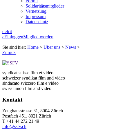
Porträt
Solidaritätsmitglieder
Vernetzung
Impressum
Datenschutz
de
fr
it
e
Einloggen
Mitglied werden
Sie sind hier:
Home
>
Über uns
>
News
>
Zurück
syndicat suisse film et vidéo
schweizer syndikat film und video
sindacato svizzero film e video
swiss union film and video
Kontakt
Zeughausstrasse 31, 8004 Zürich
Postfach 451, 8021 Zürich
T +41 44 272 21 49
info@ssfv.ch