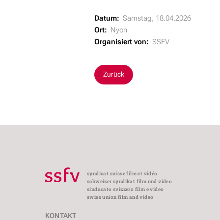
Datum:
Samstag,
18.04.2026
Ort:
Nyon
Organisiert von:
SSFV
Zurück
syndicat suisse film et vidéo
schweizer syndikat film und video
sindacato svizzero film e video
swiss union film and video
KONTAKT