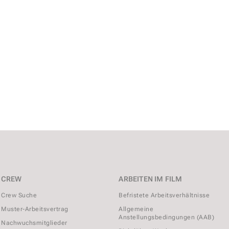
CREW
ARBEITEN IM FILM
Crew Suche
Befristete Arbeitsverhältnisse
Muster-Arbeitsvertrag
Allgemeine
Anstellungsbedingungen (AAB)
Nachwuchsmitglieder