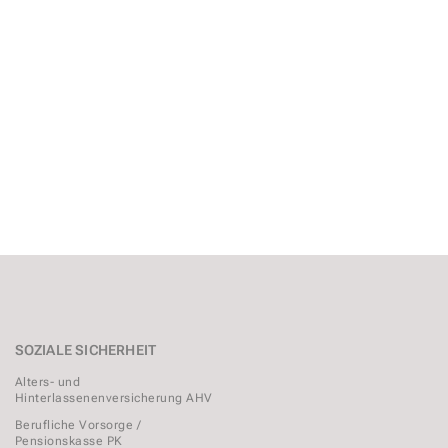
SOZIALE SICHERHEIT
Alters- und
Hinterlassenenversicherung AHV
Berufliche Vorsorge /
Pensionskasse PK