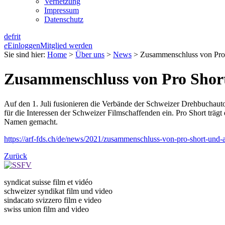
Vernetzung
Impressum
Datenschutz
de
fr
it
e
Einloggen
Mitglied werden
Sie sind hier:
Home
>
Über uns
>
News
>
Zusammenschluss von Pr
Zusammenschluss von Pro Sho
Auf den 1. Juli fusionieren die Verbände der Schweizer Drehbuchau
für die Interessen der Schweizer Filmschaffenden ein. Pro Short trägt
Namen gemacht.
https://arf-fds.ch/de/news/2021/zusammenschluss-von-pro-short-und-a
Zurück
syndicat suisse film et vidéo
schweizer syndikat film und video
sindacato svizzero film e video
swiss union film and video