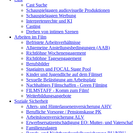
Cast Suche
Schauspielgagen audiovisuelle Produktionen
Schauspielgagen Werbung
Interpretenrechte und KI
Casting
Drehen von intimen Szenen
Arbeiten im Film
Befristete Arbeitsverhältnisse
Allgemeine Anstellungsbedingungen (AAB)
Richtlöhne Wochenengagement
Richtlöhne Tagesengagement
Berufsbilder
Stagiaires und FOCAL Stage Pool
Kinder und Jugendliche auf dem Filmset
Sexuelle Belästigung am Arbeitsplatz
Nachhaltiges Filmschaffen - Green Filming
FILMSTAFF - Komm zum Film!
Weiterbildungsangebote
Soziale Sicherheit
Alters- und Hinterlassenenversicherung AHV
Berufliche Vorsorge / Pensionskasse PK
Arbeitslosenversicherung ALV
Erwerbsersatzentschädigung EO: Mutter- und Vaterschaf
Familienzulagen