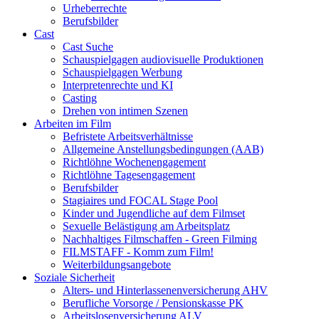
Urheberrechte
Berufsbilder
Cast
Cast Suche
Schauspielgagen audiovisuelle Produktionen
Schauspielgagen Werbung
Interpretenrechte und KI
Casting
Drehen von intimen Szenen
Arbeiten im Film
Befristete Arbeitsverhältnisse
Allgemeine Anstellungsbedingungen (AAB)
Richtlöhne Wochenengagement
Richtlöhne Tagesengagement
Berufsbilder
Stagiaires und FOCAL Stage Pool
Kinder und Jugendliche auf dem Filmset
Sexuelle Belästigung am Arbeitsplatz
Nachhaltiges Filmschaffen - Green Filming
FILMSTAFF - Komm zum Film!
Weiterbildungsangebote
Soziale Sicherheit
Alters- und Hinterlassenenversicherung AHV
Berufliche Vorsorge / Pensionskasse PK
Arbeitslosenversicherung ALV