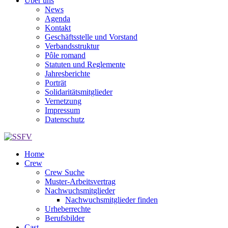
Über uns
News
Agenda
Kontakt
Geschäftsstelle und Vorstand
Verbandsstruktur
Pôle romand
Statuten und Reglemente
Jahresberichte
Porträt
Solidaritätsmitglieder
Vernetzung
Impressum
Datenschutz
Home
Crew
Crew Suche
Muster-Arbeitsvertrag
Nachwuchsmitglieder
Nachwuchsmitglieder finden
Urheberrechte
Berufsbilder
Cast