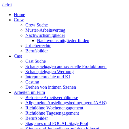
de
fr
it
Home
Crew
Crew Suche
Muster-Arbeitsvertrag
Nachwuchsmitglieder
Nachwuchsmitglieder finden
Urheberrechte
Berufsbilder
Cast
Cast Suche
Schauspielgagen audiovisuelle Produktionen
Schauspielgagen Werbung
Interpretenrechte und KI
Casting
Drehen von intimen Szenen
Arbeiten im Film
Befristete Arbeitsverhältnisse
Allgemeine Anstellungsbedingungen (AAB)
Richtlöhne Wochenengagement
Richtlöhne Tagesengagement
Berufsbilder
Stagiaires und FOCAL Stage Pool
Kinder und Jugendliche auf dem Filmset