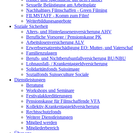
Sexuelle Belästigung am Arbeitsplatz
Nachhaltiges Filmschaffen - Green Filming
FILMSTAFF - Komm zum Film!
Weiterbildungsangebote
Soziale Sicherheit
Alters- und Hinterlassenenversicherung AHV
Berufliche Vorsorge / Pensionskasse PK
Arbeitslosenversicherung ALV
Erwerbsersatzentschädigung EO: Mutter- und Vaterschaf
Familienzulagen
Berufs- und Nichtberufsunfallversicherung BU/NBU
Lohnausfall- / Krankentaggeldversicherung
Solidaritätsfonds Suissimage
Sozialfonds Suisseculture Sociale
Dienstleistungen
Beratung
Workshops und Seminare
Festivalakkreditierungen
Pensionskasse für Filmschaffende VFA
Kollektiv-Krankentaggeldversicherung
Rechtsschutzfonds
Weitere Dienstleistungen
Mitglied werden
Mitgliederbereich