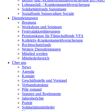
Berufs- und Nichtberufsunfallversicherung BU/NBU
Lohnausfall- / Krankentaggeldversicherung
Solidaritätsfonds Suissimage
Sozialfonds Suisseculture Sociale
Dienstleistungen
Beratung
Workshops und Seminare
Festivalakkreditierungen
Pensionskasse für Filmschaffende VFA
Kollektiv-Krankentaggeldversicherung
Rechtsschutzfonds
Weitere Dienstleistungen
Mitglied werden
Mitgliederbereich
Über uns
News
Agenda
Kontakt
Geschäftsstelle und Vorstand
Verbandsstruktur
Pôle romand
Statuten und Reglemente
Jahresberichte
Porträt
Solidaritätsmitglieder