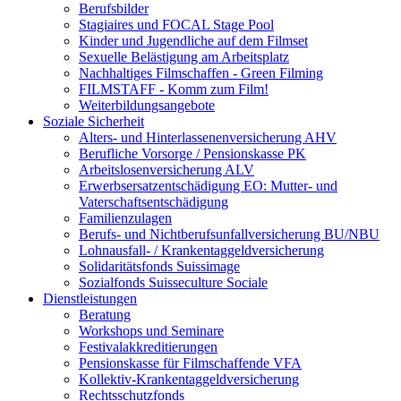
Berufsbilder
Stagiaires und FOCAL Stage Pool
Kinder und Jugendliche auf dem Filmset
Sexuelle Belästigung am Arbeitsplatz
Nachhaltiges Filmschaffen - Green Filming
FILMSTAFF - Komm zum Film!
Weiterbildungsangebote
Soziale Sicherheit
Alters- und Hinterlassenenversicherung AHV
Berufliche Vorsorge / Pensionskasse PK
Arbeitslosenversicherung ALV
Erwerbsersatzentschädigung EO: Mutter- und
Vaterschaftsentschädigung
Familienzulagen
Berufs- und Nichtberufsunfallversicherung BU/NBU
Lohnausfall- / Krankentaggeldversicherung
Solidaritätsfonds Suissimage
Sozialfonds Suisseculture Sociale
Dienstleistungen
Beratung
Workshops und Seminare
Festivalakkreditierungen
Pensionskasse für Filmschaffende VFA
Kollektiv-Krankentaggeldversicherung
Rechtsschutzfonds