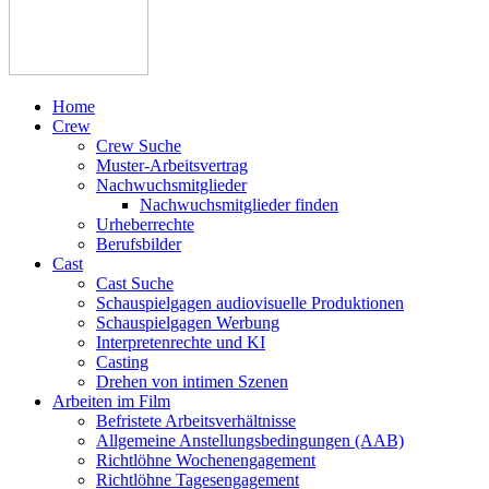
Home
Crew
Crew Suche
Muster-Arbeitsvertrag
Nachwuchsmitglieder
Nachwuchsmitglieder finden
Urheberrechte
Berufsbilder
Cast
Cast Suche
Schauspielgagen audiovisuelle Produktionen
Schauspielgagen Werbung
Interpretenrechte und KI
Casting
Drehen von intimen Szenen
Arbeiten im Film
Befristete Arbeitsverhältnisse
Allgemeine Anstellungsbedingungen (AAB)
Richtlöhne Wochenengagement
Richtlöhne Tagesengagement