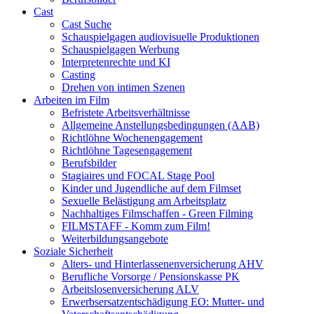
Cast
Cast Suche
Schauspielgagen audiovisuelle Produktionen
Schauspielgagen Werbung
Interpretenrechte und KI
Casting
Drehen von intimen Szenen
Arbeiten im Film
Befristete Arbeitsverhältnisse
Allgemeine Anstellungsbedingungen (AAB)
Richtlöhne Wochenengagement
Richtlöhne Tagesengagement
Berufsbilder
Stagiaires und FOCAL Stage Pool
Kinder und Jugendliche auf dem Filmset
Sexuelle Belästigung am Arbeitsplatz
Nachhaltiges Filmschaffen - Green Filming
FILMSTAFF - Komm zum Film!
Weiterbildungsangebote
Soziale Sicherheit
Alters- und Hinterlassenenversicherung AHV
Berufliche Vorsorge / Pensionskasse PK
Arbeitslosenversicherung ALV
Erwerbsersatzentschädigung EO: Mutter- und