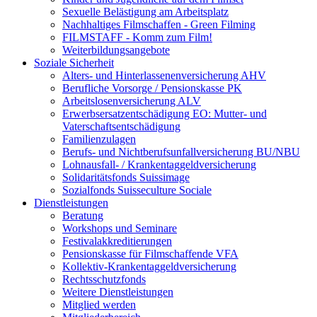
Sexuelle Belästigung am Arbeitsplatz
Nachhaltiges Filmschaffen - Green Filming
FILMSTAFF - Komm zum Film!
Weiterbildungsangebote
Soziale Sicherheit
Alters- und Hinterlassenenversicherung AHV
Berufliche Vorsorge / Pensionskasse PK
Arbeitslosenversicherung ALV
Erwerbsersatzentschädigung EO: Mutter- und
Vaterschaftsentschädigung
Familienzulagen
Berufs- und Nichtberufsunfallversicherung BU/NBU
Lohnausfall- / Krankentaggeldversicherung
Solidaritätsfonds Suissimage
Sozialfonds Suisseculture Sociale
Dienstleistungen
Beratung
Workshops und Seminare
Festivalakkreditierungen
Pensionskasse für Filmschaffende VFA
Kollektiv-Krankentaggeldversicherung
Rechtsschutzfonds
Weitere Dienstleistungen
Mitglied werden