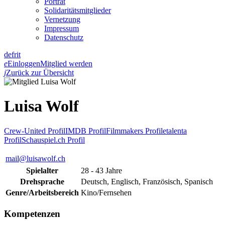
Porträt
Solidaritätsmitglieder
Vernetzung
Impressum
Datenschutz
de
fr
it
e
Einloggen
Mitglied werden
j
Zurück zur Übersicht
Luisa Wolf
Crew-United Profil
IMDB Profil
Filmmakers Profil
etalenta
Profil
Schauspiel.ch Profil
mail@luisawolf.ch
Spielalter
28 - 43 Jahre
Drehsprache
Deutsch, Englisch, Französisch, Spanisch
Genre/Arbeitsbereich
Kino/Fernsehen
Kompetenzen