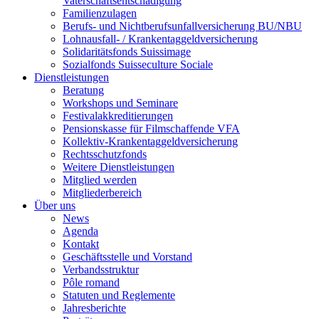
Vaterschaftsentschädigung
Familienzulagen
Berufs- und Nichtberufsunfallversicherung BU/NBU
Lohnausfall- / Krankentaggeldversicherung
Solidaritätsfonds Suissimage
Sozialfonds Suisseculture Sociale
Dienstleistungen
Beratung
Workshops und Seminare
Festivalakkreditierungen
Pensionskasse für Filmschaffende VFA
Kollektiv-Krankentaggeldversicherung
Rechtsschutzfonds
Weitere Dienstleistungen
Mitglied werden
Mitgliederbereich
Über uns
News
Agenda
Kontakt
Geschäftsstelle und Vorstand
Verbandsstruktur
Pôle romand
Statuten und Reglemente
Jahresberichte