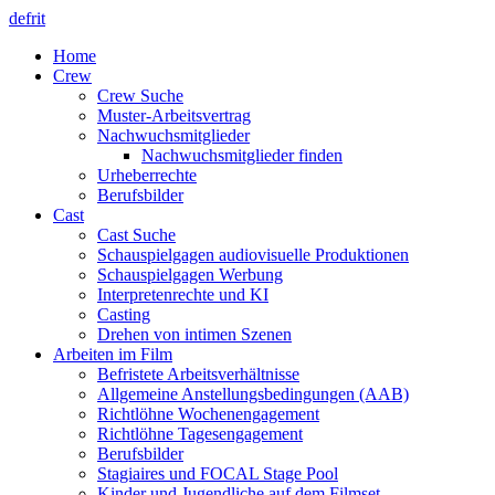
de
fr
it
Home
Crew
Crew Suche
Muster-Arbeitsvertrag
Nachwuchsmitglieder
Nachwuchsmitglieder finden
Urheberrechte
Berufsbilder
Cast
Cast Suche
Schauspielgagen audiovisuelle Produktionen
Schauspielgagen Werbung
Interpretenrechte und KI
Casting
Drehen von intimen Szenen
Arbeiten im Film
Befristete Arbeitsverhältnisse
Allgemeine Anstellungsbedingungen (AAB)
Richtlöhne Wochenengagement
Richtlöhne Tagesengagement
Berufsbilder
Stagiaires und FOCAL Stage Pool
Kinder und Jugendliche auf dem Filmset