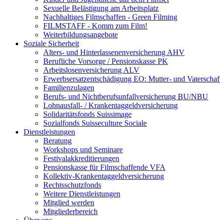
Sexuelle Belästigung am Arbeitsplatz
Nachhaltiges Filmschaffen - Green Filming
FILMSTAFF - Komm zum Film!
Weiterbildungsangebote
Soziale Sicherheit
Alters- und Hinterlassenenversicherung AHV
Berufliche Vorsorge / Pensionskasse PK
Arbeitslosenversicherung ALV
Erwerbsersatzentschädigung EO: Mutter- und Vaterschaf
Familienzulagen
Berufs- und Nichtberufsunfallversicherung BU/NBU
Lohnausfall- / Krankentaggeldversicherung
Solidaritätsfonds Suissimage
Sozialfonds Suisseculture Sociale
Dienstleistungen
Beratung
Workshops und Seminare
Festivalakkreditierungen
Pensionskasse für Filmschaffende VFA
Kollektiv-Krankentaggeldversicherung
Rechtsschutzfonds
Weitere Dienstleistungen
Mitglied werden
Mitgliederbereich