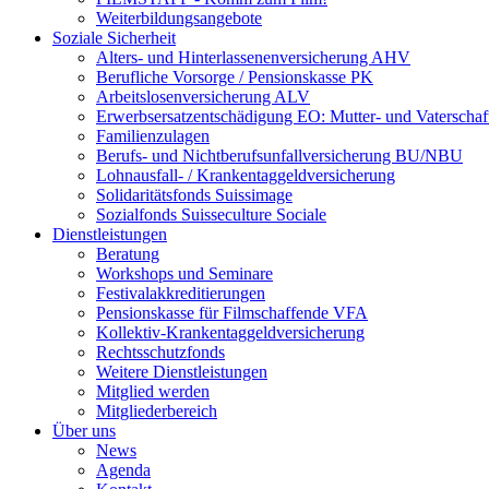
Weiterbildungsangebote
Soziale Sicherheit
Alters- und Hinterlassenenversicherung AHV
Berufliche Vorsorge / Pensionskasse PK
Arbeitslosenversicherung ALV
Erwerbsersatzentschädigung EO: Mutter- und Vaterschaf
Familienzulagen
Berufs- und Nichtberufsunfallversicherung BU/NBU
Lohnausfall- / Krankentaggeldversicherung
Solidaritätsfonds Suissimage
Sozialfonds Suisseculture Sociale
Dienstleistungen
Beratung
Workshops und Seminare
Festivalakkreditierungen
Pensionskasse für Filmschaffende VFA
Kollektiv-Krankentaggeldversicherung
Rechtsschutzfonds
Weitere Dienstleistungen
Mitglied werden
Mitgliederbereich
Über uns
News
Agenda