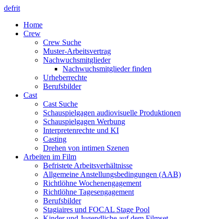
de
fr
it
Home
Crew
Crew Suche
Muster-Arbeitsvertrag
Nachwuchsmitglieder
Nachwuchsmitglieder finden
Urheberrechte
Berufsbilder
Cast
Cast Suche
Schauspielgagen audiovisuelle Produktionen
Schauspielgagen Werbung
Interpretenrechte und KI
Casting
Drehen von intimen Szenen
Arbeiten im Film
Befristete Arbeitsverhältnisse
Allgemeine Anstellungsbedingungen (AAB)
Richtlöhne Wochenengagement
Richtlöhne Tagesengagement
Berufsbilder
Stagiaires und FOCAL Stage Pool
Kinder und Jugendliche auf dem Filmset