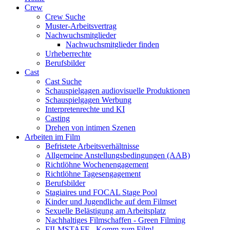
Crew
Crew Suche
Muster-Arbeitsvertrag
Nachwuchsmitglieder
Nachwuchsmitglieder finden
Urheberrechte
Berufsbilder
Cast
Cast Suche
Schauspielgagen audiovisuelle Produktionen
Schauspielgagen Werbung
Interpretenrechte und KI
Casting
Drehen von intimen Szenen
Arbeiten im Film
Befristete Arbeitsverhältnisse
Allgemeine Anstellungsbedingungen (AAB)
Richtlöhne Wochenengagement
Richtlöhne Tagesengagement
Berufsbilder
Stagiaires und FOCAL Stage Pool
Kinder und Jugendliche auf dem Filmset
Sexuelle Belästigung am Arbeitsplatz
Nachhaltiges Filmschaffen - Green Filming
FILMSTAFF - Komm zum Film!