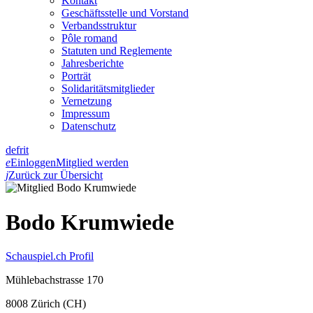
Kontakt
Geschäftsstelle und Vorstand
Verbandsstruktur
Pôle romand
Statuten und Reglemente
Jahresberichte
Porträt
Solidaritätsmitglieder
Vernetzung
Impressum
Datenschutz
de
fr
it
e
Einloggen
Mitglied werden
j
Zurück zur Übersicht
Bodo Krumwiede
Schauspiel.ch Profil
Mühlebachstrasse 170
8008 Zürich (CH)