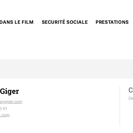
DANS LE FILM
SECURITÉ SOCIALE
PRESTATIONS
 Giger
C
Di
angiger.com
5 91
s.com