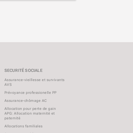
SECURITÉ SOCIALE
Assurance-vieillesse et survivants
AVS
Prévoyance professionelle PP
Assurance-chômage AC
Allocation pour perte de gain
APG: Allocation maternité et
paternité
Allocations familiales