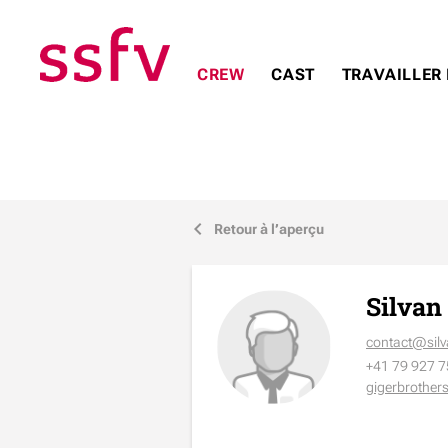
CREW
CAST
TRAVAILLER 
Retour à l’aperçu
j
Silvan
contact@silv
+41 79 927 7
gigerbrother