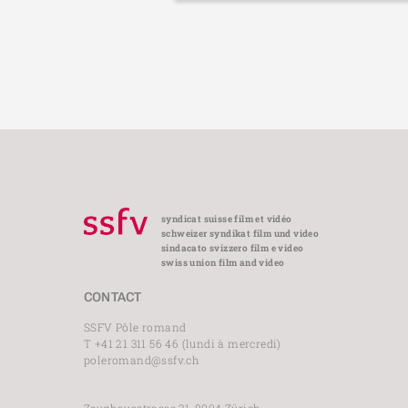
syndicat suisse film et vidéo
schweizer syndikat film und video
sindacato svizzero film e video
swiss union film and video
CONTACT
SSFV Pôle romand
T +41 21 311 56 46 (lundi à mercredi)
poleromand@ssfv.ch