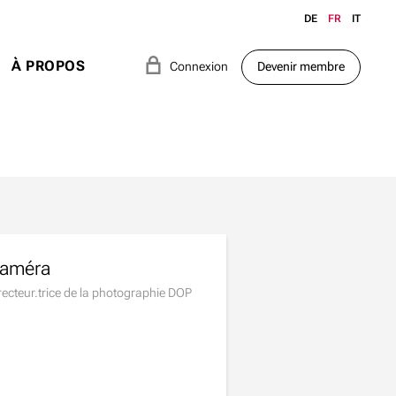
DE
FR
IT
e
À PROPOS
Connexion
Devenir membre
améra
recteur.trice de la photographie DOP