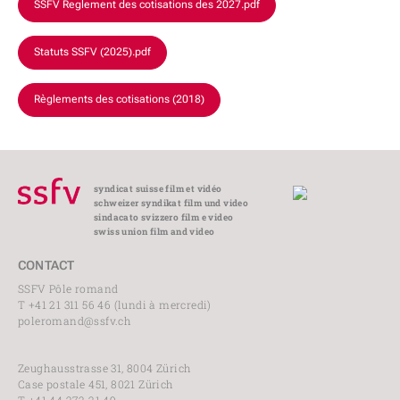
SSFV Reglement des cotisations des 2027.pdf
Statuts SSFV (2025).pdf
Règlements des cotisations (2018)
syndicat suisse film et vidéo
schweizer syndikat film und video
sindacato svizzero film e video
swiss union film and video
CONTACT
SSFV Pôle romand
T +41 21 311 56 46 (lundi à mercredi)
poleromand@ssfv.ch
Zeughausstrasse 31, 8004 Zürich
Case postale 451, 8021 Zürich