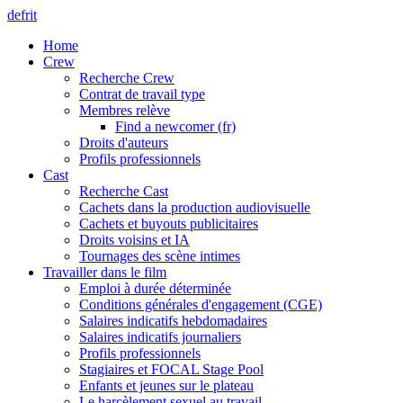
de
fr
it
Home
Crew
Recherche Crew
Contrat de travail type
Membres relève
Find a newcomer (fr)
Droits d'auteurs
Profils professionnels
Cast
Recherche Cast
Cachets dans la production audiovisuelle
Cachets et buyouts publicitaires
Droits voisins et IA
Tournages des scène intimes
Travailler dans le film
Emploi à durée déterminée
Conditions générales d'engagement (CGE)
Salaires indicatifs hebdomadaires
Salaires indicatifs journaliers
Profils professionnels
Stagiaires et FOCAL Stage Pool
Enfants et jeunes sur le plateau
Le harcèlement sexuel au travail