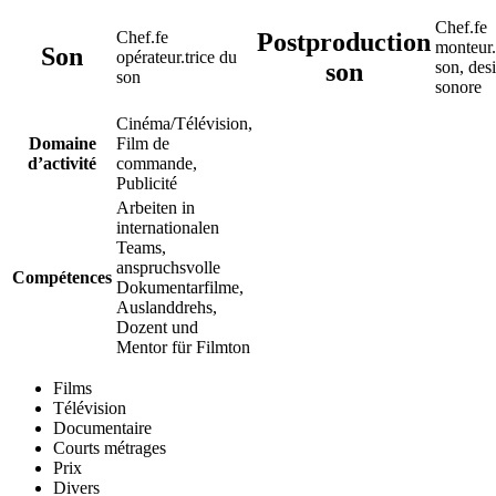
Chef.fe
Postproduction
Chef.fe
monteur
Son
opérateur.trice du
son
son, des
son
sonore
Cinéma/Télévision,
Domaine
Film de
d’activité
commande,
Publicité
Arbeiten in
internationalen
Teams,
anspruchsvolle
Compétences
Dokumentarfilme,
Auslanddrehs,
Dozent und
Mentor für Filmton
Films
Télévision
Documentaire
Courts métrages
Prix
Divers