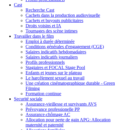
Cast
Recherche Cast
Cachets dans la production audiovisuelle
Cachets et buyouts publicitaires
Droits voisins et IA
Tournages des scène intimes
Travailler dans le film
Emploi à durée déterminée
Conditions générales d'engagement (CGE)
Salaires indicatifs hebdomadaires
Salaires indicatifs journaliers
Profils professionnels
Stagiaires et FOCAL Stage Pool
Enfants et jeunes sur le plateau
Le harcèlement sexuel au travail
Une création cinématographique durable - Green
Filming
Formation continue
Securité sociale
Assurance-vieillesse et survivants AVS
Prévoyance professionelle PP
Assurance-chômage AC
Allocation pour perte de gain APG: Allocation
maternité et paternité