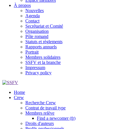
Espace membres
À propos
Nouvelles
Agenda
Contact
Secrétariat et Comité
Organisation
Pôle romand
Statuts et règlements
Rapports annuels
Portrait
Membres solidaires
SSFV et la branche
Impressum
Privacy policy
Home
Crew
Recherche Crew
Contrat de travail type
Membres relève
Find a newcomer (fr)
Droits d'auteurs
Profils professionnels