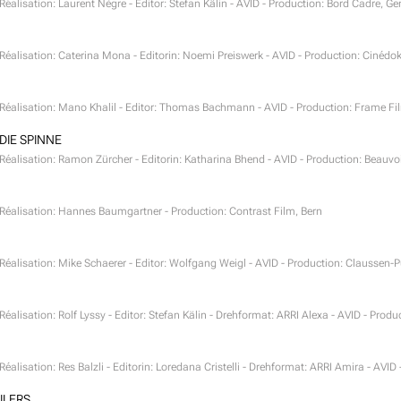
 Réalisation: Laurent Nègre - Editor: Stefan Kälin - AVID - Production: Bord Cadre, G
- Réalisation: Caterina Mona - Editorin: Noemi Preiswerk - AVID - Production: Cinédo
- Réalisation: Mano Khalil - Editor: Thomas Bachmann - AVID - Production: Frame Fi
IE SPINNE
- Réalisation: Ramon Zürcher - Editorin: Katharina Bhend - AVID - Production: Beauvo
- Réalisation: Hannes Baumgartner - Production: Contrast Film, Bern
- Réalisation: Mike Schaerer - Editor: Wolfgang Weigl - AVID - Production: Claussen
 Réalisation: Rolf Lyssy - Editor: Stefan Kälin - Drehformat: ARRI Alexa - AVID - Produ
 Réalisation: Res Balzli - Editorin: Loredana Cristelli - Drehformat: ARRI Amira - AVI
ILERS