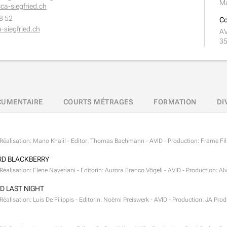
Ma
ca-siegfried.ch
8 52
Co
siegfried.ch
AV
35
UMENTAIRE
COURTS MÉTRAGES
FORMATION
DI
- Réalisation: Mano Khalil - Editor: Thomas Bachmann - AVID - Production: Frame Fi
RD BLACKBERRY
 Réalisation: Elene Naveriani - Editorin: Aurora Franco Vögeli - AVID - Production: Al
D LAST NIGHT
- Réalisation: Luis De Filippis - Editorin: Noëmi Preiswerk - AVID - Production: JA Pr