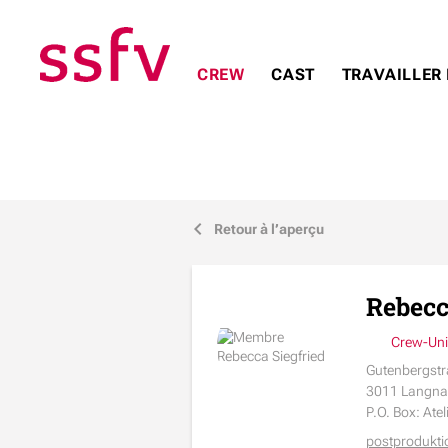
CREW
CAST
TRAVAILLER 
Retour à l’aperçu
j
Rebecc
Crew-Unit
Gutenbergstr
3011 Langnau
P.O. Box: Atel
postprodukti