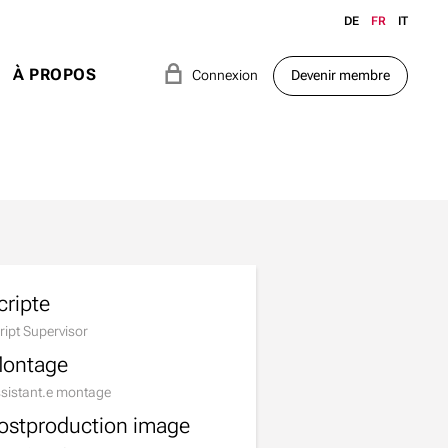
DE
FR
IT
e
À PROPOS
Connexion
Devenir membre
cripte
ript Supervisor
ontage
sistant.e montage
ostproduction image