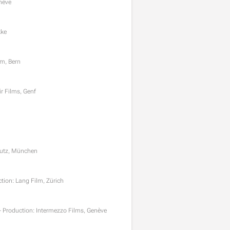
enève
kke
lm, Bern
ir Films, Genf
-Putz, München
ction: Lang Film, Zürich
D - Production: Intermezzo Films, Genève