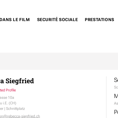
DANS LE FILM
SECURITÉ SOCIALE
PRESTATIONS
a Siegfried
S
Sc
ed Profile
M
asse 10a
 i.E. (CH)
As
ier | Schnittplatz
P
on@rebecca-siegfried.ch