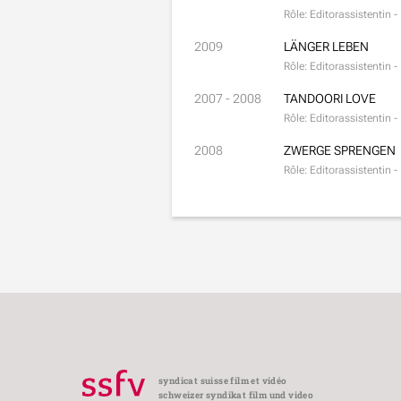
Rôle: Editorassistentin 
2009
LÄNGER LEBEN
Rôle: Editorassistentin 
2007 - 2008
TANDOORI LOVE
Rôle: Editorassistentin 
2008
ZWERGE SPRENGEN
Rôle: Editorassistentin 
syndicat suisse film et vidéo
schweizer syndikat film und video