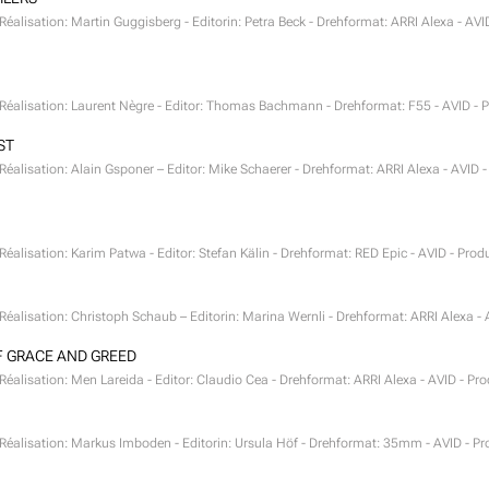
- Réalisation: Martin Guggisberg - Editorin: Petra Beck - Drehformat: ARRI Alexa - AV
- Réalisation: Laurent Nègre - Editor: Thomas Bachmann - Drehformat: F55 - AVID - 
ST
- Réalisation: Alain Gsponer – Editor: Mike Schaerer - Drehformat: ARRI Alexa - AVI
- Réalisation: Karim Patwa - Editor: Stefan Kälin - Drehformat: RED Epic - AVID - Prod
- Réalisation: Christoph Schaub – Editorin: Marina Wernli - Drehformat: ARRI Alexa -
OF GRACE AND GREED
- Réalisation: Men Lareida - Editor: Claudio Cea - Drehformat: ARRI Alexa - AVID - Pr
- Réalisation: Markus Imboden - Editorin: Ursula Höf - Drehformat: 35mm - AVID - Pr