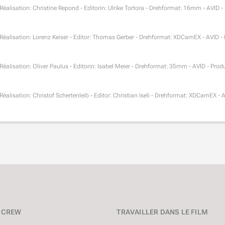
- Réalisation: Christine Repond - Editorin: Ulrike Tortora - Drehformat: 16mm - AVID 
- Réalisation: Lorenz Keiser - Editor: Thomas Gerber - Drehformat: XDCamEX - AVID -
- Réalisation: Oliver Paulus - Editorin: Isabel Meier - Drehformat: 35mm - AVID - Prod
- Réalisation: Christof Schertenleib - Editor: Christian Iseli - Drehformat: XDCamEX -
CREW
TRAVAILLER DANS LE FILM