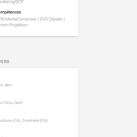
stering/DCP
mpétences
ID MediaComposer | DVS Clipster |
mm-Projektion
VERS
lm, Bern
va Films, Genf
oductions (CA), Cinédokké (CH)