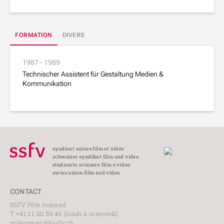
FORMATION
DIVERS
1987 - 1989
Technischer Assistent für Gestaltung Medien &
Kommunikation
syndicat suisse film et vidéo
schweizer syndikat film und video
sindacato svizzero film e video
swiss union film and video
CONTACT
SSFV Pôle romand
T +41 21 311 56 46 (lundi à mercredi)
poleromand@ssfv.ch