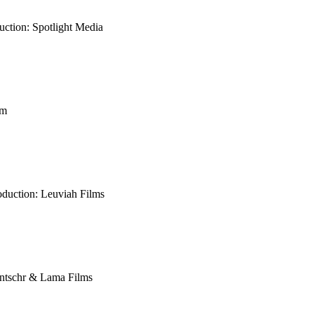
uction: Spotlight Media
lm
oduction: Leuviah Films
Ventschr & Lama Films