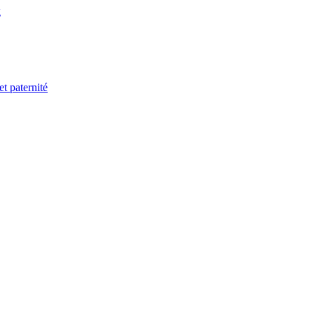
g
t paternité