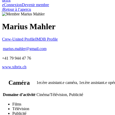
de
fr
it
e
Connexion
Devenir membre
j
Retour à l’aperçu
Marius Mahler
Crew-United Profile
IMDB Profile
marius.mahler@gmail.com
+41 79 944 47 76
www.xibrix.ch
Caméra
1er.ère assistant.e caméra, 1er.ère assistant.e opér
Domaine d’activité
Cinéma/Télévision, Publicité
Films
Télévision
Publicité