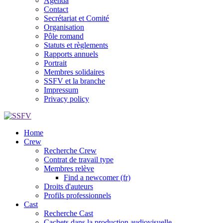
Agenda
Contact
Secrétariat et Comité
Organisation
Pôle romand
Statuts et règlements
Rapports annuels
Portrait
Membres solidaires
SSFV et la branche
Impressum
Privacy policy
Home
Crew
Recherche Crew
Contrat de travail type
Membres relève
Find a newcomer (fr)
Droits d'auteurs
Profils professionnels
Cast
Recherche Cast
Cachets dans la production audiovisuelle