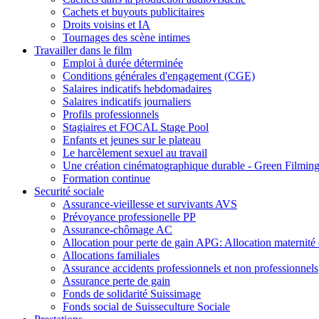
Cachets et buyouts publicitaires
Droits voisins et IA
Tournages des scène intimes
Travailler dans le film
Emploi à durée déterminée
Conditions générales d'engagement (CGE)
Salaires indicatifs hebdomadaires
Salaires indicatifs journaliers
Profils professionnels
Stagiaires et FOCAL Stage Pool
Enfants et jeunes sur le plateau
Le harcèlement sexuel au travail
Une création cinématographique durable - Green Filmin
Formation continue
Securité sociale
Assurance-vieillesse et survivants AVS
Prévoyance professionelle PP
Assurance-chômage AC
Allocation pour perte de gain APG: Allocation maternité e
Allocations familiales
Assurance accidents professionnels et non professionnels
Assurance perte de gain
Fonds de solidarité Suissimage
Fonds social de Suisseculture Sociale