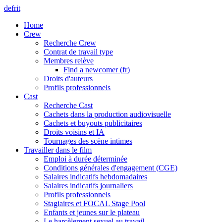
de
fr
it
Home
Crew
Recherche Crew
Contrat de travail type
Membres relève
Find a newcomer (fr)
Droits d'auteurs
Profils professionnels
Cast
Recherche Cast
Cachets dans la production audiovisuelle
Cachets et buyouts publicitaires
Droits voisins et IA
Tournages des scène intimes
Travailler dans le film
Emploi à durée déterminée
Conditions générales d'engagement (CGE)
Salaires indicatifs hebdomadaires
Salaires indicatifs journaliers
Profils professionnels
Stagiaires et FOCAL Stage Pool
Enfants et jeunes sur le plateau
Le harcèlement sexuel au travail