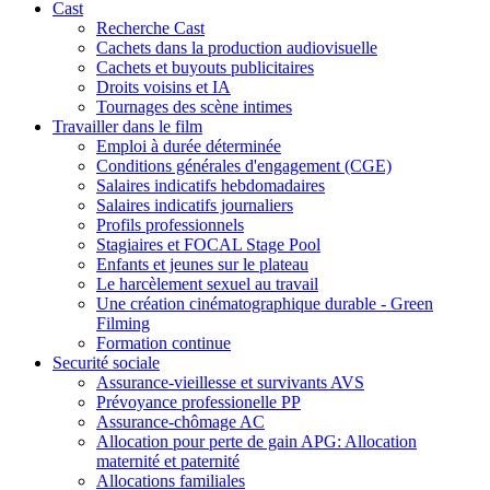
Cast
Recherche Cast
Cachets dans la production audiovisuelle
Cachets et buyouts publicitaires
Droits voisins et IA
Tournages des scène intimes
Travailler dans le film
Emploi à durée déterminée
Conditions générales d'engagement (CGE)
Salaires indicatifs hebdomadaires
Salaires indicatifs journaliers
Profils professionnels
Stagiaires et FOCAL Stage Pool
Enfants et jeunes sur le plateau
Le harcèlement sexuel au travail
Une création cinématographique durable - Green
Filming
Formation continue
Securité sociale
Assurance-vieillesse et survivants AVS
Prévoyance professionelle PP
Assurance-chômage AC
Allocation pour perte de gain APG: Allocation
maternité et paternité
Allocations familiales