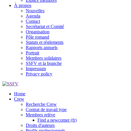
Espace membres
À propos
Nouvelles
Agenda
Contact
Secrétariat et Comité
Organisation
Pôle romand
Statuts et règlements
Rapports annuels
Portrait
Membres solidaires
SSFV et la branche
Impressum
Privacy policy
Home
Crew
Recherche Crew
Contrat de travail type
Membres relève
Find a newcomer (fr)
Droits d'auteurs
Profils professionnels