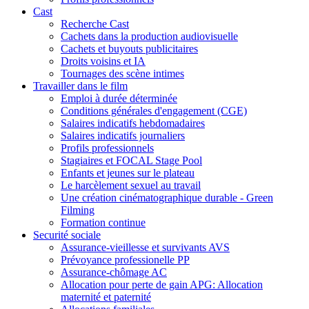
Cast
Recherche Cast
Cachets dans la production audiovisuelle
Cachets et buyouts publicitaires
Droits voisins et IA
Tournages des scène intimes
Travailler dans le film
Emploi à durée déterminée
Conditions générales d'engagement (CGE)
Salaires indicatifs hebdomadaires
Salaires indicatifs journaliers
Profils professionnels
Stagiaires et FOCAL Stage Pool
Enfants et jeunes sur le plateau
Le harcèlement sexuel au travail
Une création cinématographique durable - Green
Filming
Formation continue
Securité sociale
Assurance-vieillesse et survivants AVS
Prévoyance professionelle PP
Assurance-chômage AC
Allocation pour perte de gain APG: Allocation
maternité et paternité