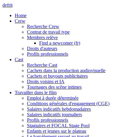
de
fr
it
Home
Crew
Recherche Crew
Contrat de travail type
Membres relève
Find a newcomer (fr)
Droits d'auteurs
Profils professionnels
Cast
Recherche Cast
Cachets dans la production audiovisuelle
Cachets et buyouts publicitaires
Droits voisins et IA
Tournages des scène intimes
Travailler dans le film
Emploi à durée déterminée
Conditions générales d'engagement (CGE)
Salaires indicatifs hebdomadaires
Salaires indicatifs journaliers
Profils professionnels
Stagiaires et FOCAL Stage Pool
Enfants et jeunes sur le plateau
Le harcèlement sexuel au travail