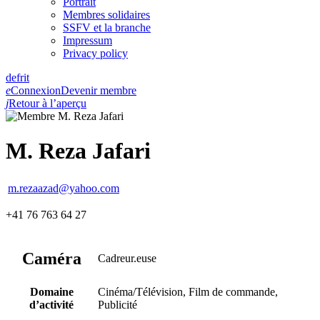
Portrait
Membres solidaires
SSFV et la branche
Impressum
Privacy policy
de
fr
it
e
Connexion
Devenir membre
j
Retour à l’aperçu
M. Reza Jafari
m.rezaazad@yahoo.com
+41 76 763 64 27
Caméra
Cadreur.euse
Domaine
Cinéma/Télévision, Film de commande,
d’activité
Publicité