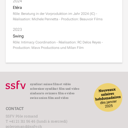
2024
Etèra
Rôle: Beratung in der Vorproduktion im Jahr 2024 (IC) -
Réalisation: Michele Pennetta - Production: Beauvoir Films
2023
Swing
Rôle: Intimacy Coordination - Réalisation: RC Delos Reyes -
Production: Mavx Productions und Milan Film
syndicat suisse film et vidéo
schweizer syndikat film und video
sindacato svizzero film e video
swiss union film and video
CONTACT
SSFV Pôle romand
T +41 21 311 56 46 (lundi à mercredi)
poleromand@ssfv.ch