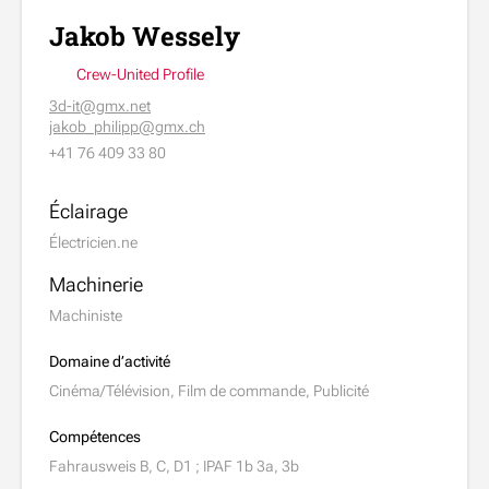
Jakob Wessely
Crew-United Profile
3d-it@gmx.net
jakob_philipp@gmx.ch
+41 76 409 33 80
Éclairage
Électricien.ne
Machinerie
Machiniste
Domaine d’activité
Cinéma/Télévision, Film de commande, Publicité
Compétences
Fahrausweis B, C, D1 ; IPAF 1b 3a, 3b