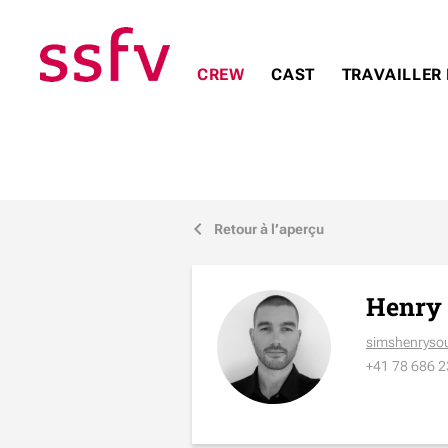
CREW
CAST
TRAVAILLER 
Retour à l’aperçu
j
Henry
simshenrys
+41 78 686 2