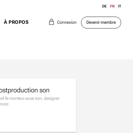
DE
FR
IT
e
À PROPOS
Connexion
Devenir membre
ostproduction son
ef.fe monteur.euse son, designer
nore