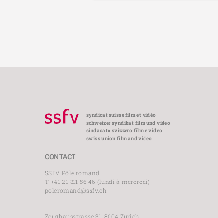
syndicat suisse film et vidéo
schweizer syndikat film und video
sindacato svizzero film e video
swiss union film and video
CONTACT
SSFV Pôle romand
T +41 21 311 56 46 (lundi à mercredi)
poleromand@ssfv.ch
Zeughausstrasse 31, 8004 Zürich