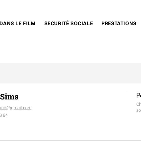
DANS LE FILM
SECURITÉ SOCIALE
PRESTATIONS
 Sims
P
Ch
ound@gmail.com
so
3 84