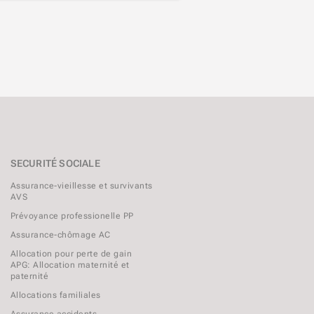
SECURITÉ SOCIALE
Assurance-vieillesse et survivants
AVS
Prévoyance professionelle PP
Assurance-chômage AC
Allocation pour perte de gain
APG: Allocation maternité et
paternité
Allocations familiales