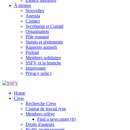
Espace membres
À propos
Nouvelles
Agenda
Contact
Secrétariat et Comité
Organisation
Pôle romand
Statuts et règlements
Rapports annuels
Portrait
Membres solidaires
SSFV et la branche
Impressum
Privacy policy
Home
Crew
Recherche Crew
Contrat de travail type
Membres relève
Find a newcomer (fr)
Droits d'auteurs
Profils professionnels