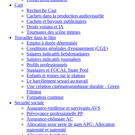
Cast
Recherche Cast
Cachets dans la production audiovisuelle
Cachets et buyouts publicitaires
Droits voisins et IA
Tournages des scène intimes
Travailler dans le film
Emploi à durée déterminée
Conditions générales d'engagement (CGE)
Salaires indicatifs hebdomadaires
Salaires indicatifs journaliers
Profils professionnels
Stagiaires et FOCAL Stage Pool
Enfants et jeunes sur le plateau
Le harcèlement sexuel au travail
Une création cinématographique durable - Green
Filming
Formation continue
Securité sociale
Assurance-vieillesse et survivants AVS
Prévoyance professionelle PP
Assurance-chômage AC
Allocation pour perte de gain APG: Allocation
maternité et paternité