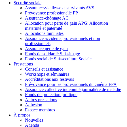
Securité sociale
Assurance-vieillesse et survivants AVS
Prévoyance professionelle PP
Assurance-chômage AC
Allocation pour perte de gain APG: Allocation
maternité et paternité
Allocations familiales
Assurance accidents professionnels et non
professionnels
Assurance perte de gain
Fonds de solidarité Suissimage
Fonds social de Suisseculture Sociale
Prestations
Conseils et assistance
Workshops et séminaires
Accréditations aux festivals
Prévoyance pour les professionnels du cinéma FPA
Assurance collective indemnité journalière de maladie
Fonds de protection juridique
Autres prestations
Adhésion
Espace membres
À propos
Nouvelles
Agenda