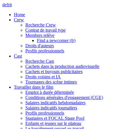
de
fr
it
Home
Crew
Recherche Crew
Contrat de travail type
Membres relève
Find a newcomer (fr)
Droits d'auteurs
Profils professionnels
Cast
Recherche Cast
Cachets dans la production audiovisuelle
Cachets et buyouts publicitaires
Droits voisins et IA
Tournages des scène intimes
Travailler dans le film
Emploi à durée déterminée
Conditions générales d'engagement (CGE)
Salaires indicatifs hebdomadaires
Salaires indicatifs journaliers
Profils professionnels
Stagiaires et FOCAL Stage Pool
Enfants et jeunes sur le plateau
Le harcèlement sexuel au travail