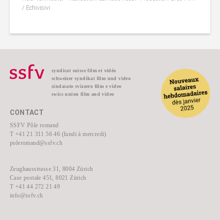
/ Echivisivi
syndicat suisse film et vidéo
schweizer syndikat film und video
sindacato svizzero film e video
swiss union film and video
CONTACT
SSFV Pôle romand
T +41 21 311 56 46 (lundi à mercredi)
poleromand@ssfv.ch
Zeughausstrasse 31, 8004 Zürich
Case postale 451, 8021 Zürich
T +41 44 272 21 49
info@ssfv.ch