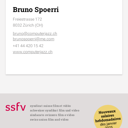
Bruno Spoerri
Freiestrasse 172
8032 Zürich (CH)
bruno@computerjazz.ch
brunospoerri@me.com
+41 44 420 15 42
www.computerjazz.ch
syndicat suisse film et vidéo
schweizer syndikat film und video
sindacato svizzero film e video
swiss union film and video