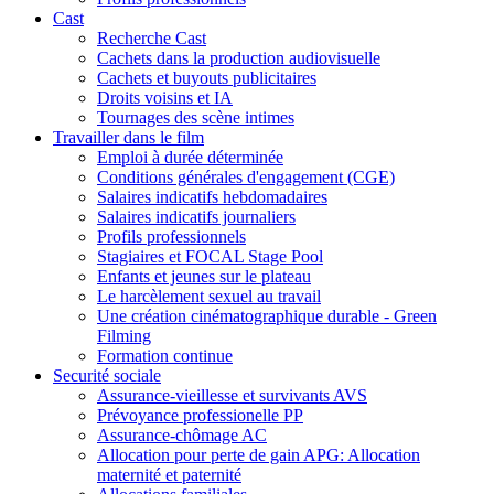
Cast
Recherche Cast
Cachets dans la production audiovisuelle
Cachets et buyouts publicitaires
Droits voisins et IA
Tournages des scène intimes
Travailler dans le film
Emploi à durée déterminée
Conditions générales d'engagement (CGE)
Salaires indicatifs hebdomadaires
Salaires indicatifs journaliers
Profils professionnels
Stagiaires et FOCAL Stage Pool
Enfants et jeunes sur le plateau
Le harcèlement sexuel au travail
Une création cinématographique durable - Green
Filming
Formation continue
Securité sociale
Assurance-vieillesse et survivants AVS
Prévoyance professionelle PP
Assurance-chômage AC
Allocation pour perte de gain APG: Allocation
maternité et paternité