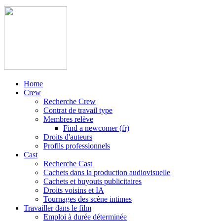
Home
Crew
Recherche Crew
Contrat de travail type
Membres relève
Find a newcomer (fr)
Droits d'auteurs
Profils professionnels
Cast
Recherche Cast
Cachets dans la production audiovisuelle
Cachets et buyouts publicitaires
Droits voisins et IA
Tournages des scène intimes
Travailler dans le film
Emploi à durée déterminée