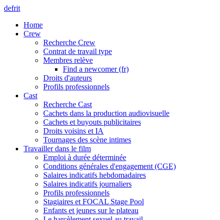
de
fr
it
Home
Crew
Recherche Crew
Contrat de travail type
Membres relève
Find a newcomer (fr)
Droits d'auteurs
Profils professionnels
Cast
Recherche Cast
Cachets dans la production audiovisuelle
Cachets et buyouts publicitaires
Droits voisins et IA
Tournages des scène intimes
Travailler dans le film
Emploi à durée déterminée
Conditions générales d'engagement (CGE)
Salaires indicatifs hebdomadaires
Salaires indicatifs journaliers
Profils professionnels
Stagiaires et FOCAL Stage Pool
Enfants et jeunes sur le plateau
Le harcèlement sexuel au travail