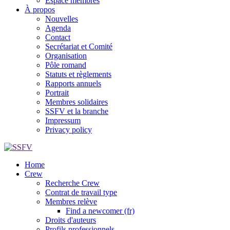
Espace membres
À propos
Nouvelles
Agenda
Contact
Secrétariat et Comité
Organisation
Pôle romand
Statuts et règlements
Rapports annuels
Portrait
Membres solidaires
SSFV et la branche
Impressum
Privacy policy
Home
Crew
Recherche Crew
Contrat de travail type
Membres relève
Find a newcomer (fr)
Droits d'auteurs
Profils professionnels