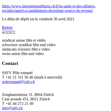
https://www.interpretenstiftung.ch/fr/la-sante-et-des-affaires-
sociales/appel-a-candidatures-deuxieme-source-de-revenu/
Le délai de dépôt est le vendredi 30 avril 2021.
Retour
syndicat suisse film et vidéo
schweizer syndikat film und video
sindacato svizzero film e video
swiss union film and video
Contact
SSFV Pôle romand
T +41 21 311 56 46 (lundi à mercredi)
poleromand@ssfv.ch
Zeughausstrasse 31, 8004 Zürich
Case postale 451, 8021 Zürich
T +41 44 272 21 49
info@ssfv.ch