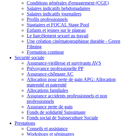
Conditions générales d'engagement (CGE)
Salaires indicatifs hebdomadaires
Salaires indicatifs journaliers
Profils professionnels
Stagiaires et FOCAL Stage Pool
Enfants et jeunes sur le plateau
Le harcèlement sexuel au travail
Une création cinématographique durable - Green
Filming
Formation continue
Securité sociale
Assurance-vieillesse et survivants AVS
Prévoyance professionelle PP
Assurance-chômage AC
Allocation pour perte de gain APG: Allocation
maternité et paternité
Allocations familiales
Assurance accidents professionnels et non
professionnels
Assurance perte de gain
Fonds de solidarité Suissimage
Fonds social de Suisseculture Sociale
Prestations
Conseils et assistance
Workshops et séminaires