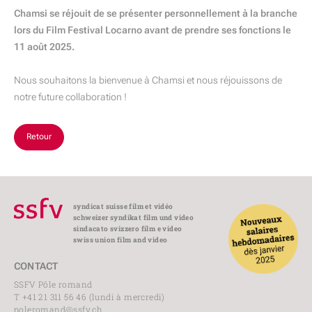
Chamsi se réjouit de se présenter personnellement à la branche
lors du Film Festival Locarno avant de prendre ses fonctions le
11 août 2025.
Nous souhaitons la bienvenue à Chamsi et nous réjouissons de
notre future collaboration !
Retour
syndicat suisse film et vidéo
schweizer syndikat film und video
sindacato svizzero film e video
swiss union film and video
CONTACT
SSFV Pôle romand
T +41 21 311 56 46 (lundi à mercredi)
poleromand@ssfv.ch