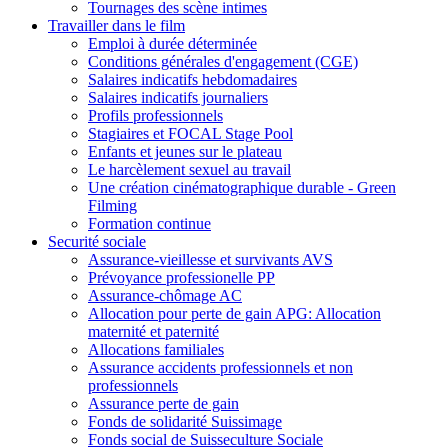
Tournages des scène intimes
Travailler dans le film
Emploi à durée déterminée
Conditions générales d'engagement (CGE)
Salaires indicatifs hebdomadaires
Salaires indicatifs journaliers
Profils professionnels
Stagiaires et FOCAL Stage Pool
Enfants et jeunes sur le plateau
Le harcèlement sexuel au travail
Une création cinématographique durable - Green
Filming
Formation continue
Securité sociale
Assurance-vieillesse et survivants AVS
Prévoyance professionelle PP
Assurance-chômage AC
Allocation pour perte de gain APG: Allocation
maternité et paternité
Allocations familiales
Assurance accidents professionnels et non
professionnels
Assurance perte de gain
Fonds de solidarité Suissimage
Fonds social de Suisseculture Sociale