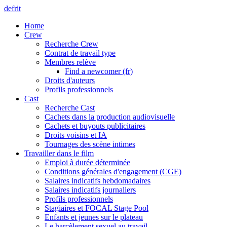
de
fr
it
Home
Crew
Recherche Crew
Contrat de travail type
Membres relève
Find a newcomer (fr)
Droits d'auteurs
Profils professionnels
Cast
Recherche Cast
Cachets dans la production audiovisuelle
Cachets et buyouts publicitaires
Droits voisins et IA
Tournages des scène intimes
Travailler dans le film
Emploi à durée déterminée
Conditions générales d'engagement (CGE)
Salaires indicatifs hebdomadaires
Salaires indicatifs journaliers
Profils professionnels
Stagiaires et FOCAL Stage Pool
Enfants et jeunes sur le plateau
Le harcèlement sexuel au travail