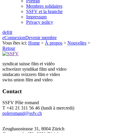
Portrait
Membres solidaires
SSFV et la branche
Impressum
Privacy policy
de
fr
it
e
Connexion
Devenir membre
Vous êtes ici:
Home
>
À propos
>
Nouvelles
>
Retour
syndicat suisse film et vidéo
schweizer syndikat film und video
sindacato svizzero film e video
swiss union film and video
Contact
SSFV Pôle romand
T +41 21 311 56 46 (lundi à mercredi)
poleromand@ssfv.ch
Zeughausstrasse 31, 8004 Zürich