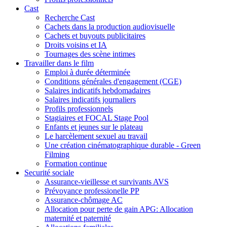
Cast
Recherche Cast
Cachets dans la production audiovisuelle
Cachets et buyouts publicitaires
Droits voisins et IA
Tournages des scène intimes
Travailler dans le film
Emploi à durée déterminée
Conditions générales d'engagement (CGE)
Salaires indicatifs hebdomadaires
Salaires indicatifs journaliers
Profils professionnels
Stagiaires et FOCAL Stage Pool
Enfants et jeunes sur le plateau
Le harcèlement sexuel au travail
Une création cinématographique durable - Green
Filming
Formation continue
Securité sociale
Assurance-vieillesse et survivants AVS
Prévoyance professionelle PP
Assurance-chômage AC
Allocation pour perte de gain APG: Allocation
maternité et paternité