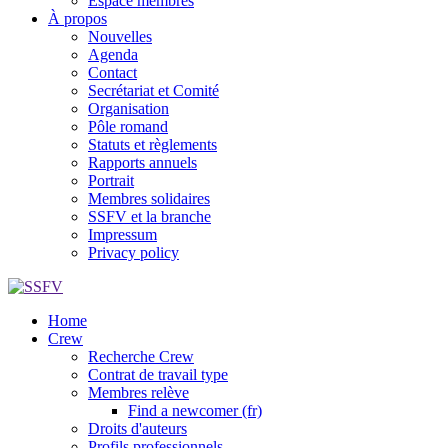
Espace membres
À propos
Nouvelles
Agenda
Contact
Secrétariat et Comité
Organisation
Pôle romand
Statuts et règlements
Rapports annuels
Portrait
Membres solidaires
SSFV et la branche
Impressum
Privacy policy
Home
Crew
Recherche Crew
Contrat de travail type
Membres relève
Find a newcomer (fr)
Droits d'auteurs
Profils professionnels