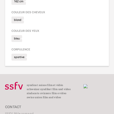
162 cm
COULEUR DES CHEVEUX
blond
COULEUR DES YEUX
bleu
CORPULENCE
sportive
syndicat suisse film et vidéo
schweizer syndikat film und video
sindacato svizzero film e video
swiss union film and video
CONTACT
SSFV Pôle romand