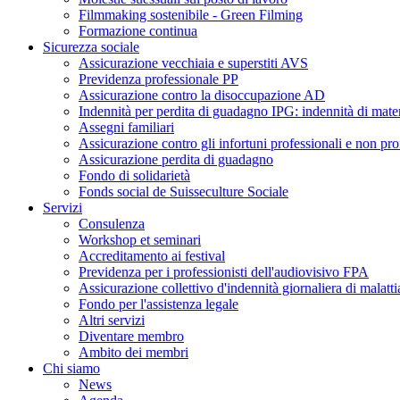
Filmmaking sostenibile - Green Filming
Formazione continua
Sicurezza sociale
Assicurazione vecchiaia e superstiti AVS
Previdenza professionale PP
Assicurazione contro la disoccupazione AD
Indennità per perdita di guadagno IPG: indennità di mater
Assegni familiari
Assicurazione contro gli infortuni professionali e non pro
Assicurazione perdita di guadagno
Fondo di solidarietà
Fonds social de Suisseculture Sociale
Servizi
Consulenza
Workshop et seminari
Accreditamento ai festival
Previdenza per i professionisti dell'audiovisivo FPA
Assicurazione collettivo d'indennità giornaliera di malatti
Fondo per l'assistenza legale
Altri servizi
Diventare membro
Ambito dei membri
Chi siamo
News