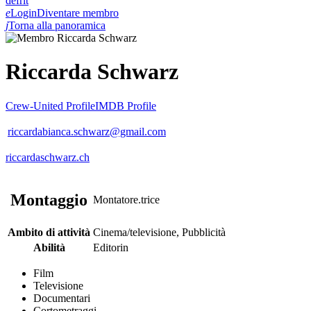
de
fr
it
e
Login
Diventare membro
j
Torna alla panoramica
Riccarda Schwarz
Crew-United Profile
IMDB Profile
riccardabianca.schwarz@gmail.com
riccardaschwarz.ch
Montaggio
Montatore.trice
Ambito di attività
Cinema/televisione, Pubblicità
Abilità
Editorin
Film
Televisione
Documentari
Cortometraggi