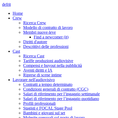
de
fr
it
Home
Crew
Ricerca Crew
Modello di contratto di lavoro
Membri nuove-leve
Find a newcomer (it)
Diritti d'autore
Descrittivi delle professioni
Cast
Ricerca Cast
Tariffe produzioni audiovisive
Compensi e buyout nella pubblicità
Aventi diritti e IA
Riprese di scene intime
Lavorare nell'audiovisivo
Contratti a tempo determinato
Condizioni generali di contratto (CGC)
Salari di riferimento per l’ingaggio settimanale
Salari di riferimento per l’ingaggio quotidiano
Profili professionali
Stagisti e FOCAL Stage Pool
Bambini e giovani sul set
Molestie suessuali sul posto di lavoro