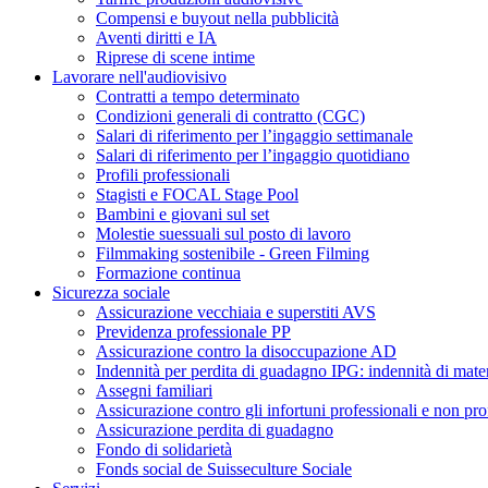
Compensi e buyout nella pubblicità
Aventi diritti e IA
Riprese di scene intime
Lavorare nell'audiovisivo
Contratti a tempo determinato
Condizioni generali di contratto (CGC)
Salari di riferimento per l’ingaggio settimanale
Salari di riferimento per l’ingaggio quotidiano
Profili professionali
Stagisti e FOCAL Stage Pool
Bambini e giovani sul set
Molestie suessuali sul posto di lavoro
Filmmaking sostenibile - Green Filming
Formazione continua
Sicurezza sociale
Assicurazione vecchiaia e superstiti AVS
Previdenza professionale PP
Assicurazione contro la disoccupazione AD
Indennità per perdita di guadagno IPG: indennità di mater
Assegni familiari
Assicurazione contro gli infortuni professionali e non pro
Assicurazione perdita di guadagno
Fondo di solidarietà
Fonds social de Suisseculture Sociale