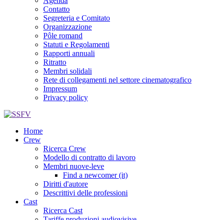
Agenda
Contatto
Segreteria e Comitato
Organizzazione
Pôle romand
Statuti e Regolamenti
Rapporti annuali
Ritratto
Membri solidali
Rete di collegamenti nel settore cinematografico
Impressum
Privacy policy
Home
Crew
Ricerca Crew
Modello di contratto di lavoro
Membri nuove-leve
Find a newcomer (it)
Diritti d'autore
Descrittivi delle professioni
Cast
Ricerca Cast
Tariffe produzioni audiovisive