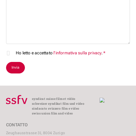
obbligatorio
Ho letto e accettato
l'informativa sulla privacy
.
*
Campo
obbligatorio
syndicat suisse film et vidéo
schweizer syndikat film und video
sindacato svizzero film e video
swiss union film and video
CONTATTO
Zeughausstrasse 31, 8004 Zurigo