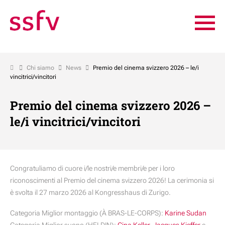
Chi siamo
News
Premio del cinema svizzero 2026 – le/i
vincitrici/vincitori
Premio del cinema svizzero 2026 –
le/i vincitrici/vincitori
Congratuliamo di cuore i/le nostri/e membri/e per i loro
riconoscimenti al Premio del cinema svizzero 2026! La cerimonia si
è svolta il 27 marzo 2026 al Kongresshaus di Zurigo.
Categoria Miglior montaggio (À BRAS-LE-CORPS):
Karine Sudan