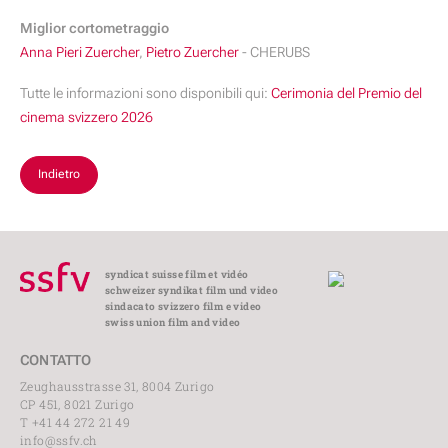
Miglior cortometraggio
Anna Pieri Zuercher
,
Pietro Zuercher
- CHERUBS
Tutte le informazioni sono disponibili qui:
Cerimonia del Premio del
cinema svizzero 2026
Indietro
syndicat suisse film et vidéo
schweizer syndikat film und video
sindacato svizzero film e video
swiss union film and video
CONTATTO
Zeughausstrasse 31, 8004 Zurigo
CP 451, 8021 Zurigo
T +41 44 272 21 49
info@ssfv.ch