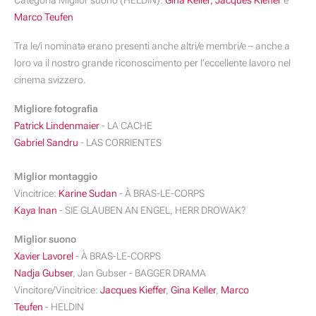
Categoria Miglior suono (HELDIN):
Gina Keller,
Jacques Kieffer
e
Marco Teufen
Tra le/i nominatə erano presenti anche altri/e membri/e – anche a
loro va il nostro grande riconoscimento per l’eccellente lavoro nel
cinema svizzero.
Migliore fotografia
Patrick Lindenmaier
- LA CACHE
Gabriel Sandru
- LAS CORRIENTES
Miglior montaggio
Vincitrice:
Karine Sudan
- À BRAS-LE-CORPS
Kaya Inan
- SIE GLAUBEN AN ENGEL, HERR DROWAK?
Miglior suono
Xavier Lavorel
- À BRAS-LE-CORPS
Nadja Gubser
, Jan Gubser - BAGGER DRAMA
Vincitore/Vincitrice:
Jacques Kieffer
,
Gina Keller
,
Marco
Teufen
- HELDIN