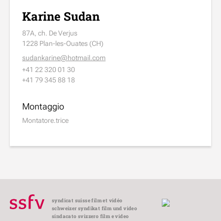
Karine Sudan
87A, ch. De Verjus
1228 Plan-les-Ouates (CH)
sudankarine@hotmail.com
+41 22 320 01 30
+41 79 345 88 18
Montaggio
Montatore.trice
syndicat suisse film et vidéo
schweizer syndikat film und video
sindacato svizzero film e video