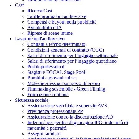
Cast
Ricerca Cast
Tariffe produzioni audiovisive
Compensi e buyout nella pubblicità
Aventi diritti e IA
Riprese di scene intime
Lavorare nell'audiovisivo
Contratti a tempo determinato
Condizioni generali di contratto (CGC)
Salari di riferimento per l’ingaggio settimanale
Salari di riferimento per l’ingaggio quotidiano
Profili professionali
Stagisti e FOCAL Stage Pool
Bambini e giovani sul set
Molestie suessuali sul posto di lavoro
Filmmaking sostenibile - Green Filming
Formazione continua
Sicurezza sociale
Assicurazione vecchiaia e superstiti AVS
Previdenza professionale PP
Assicurazione contro la disoccupazione AD
Indennità per perdita di guadagno IPG: indennità di
maternità e paternità
Assegni familiari