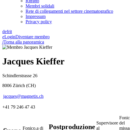
Ritratto
Membri solidali
Rete di collegamenti nel settore cinematografico
Impressum
Privacy policy
de
fr
it
e
Login
Diventare membro
j
Torna alla panoramica
Jacques Kieffer
Schindlerstrasse 26
8006 Zürich (CH)
jacques@magnetix.ch
+41 79 246 47 43
Fonic
Supervisore
del
Postproduzione
Fonico.a di
al
missa