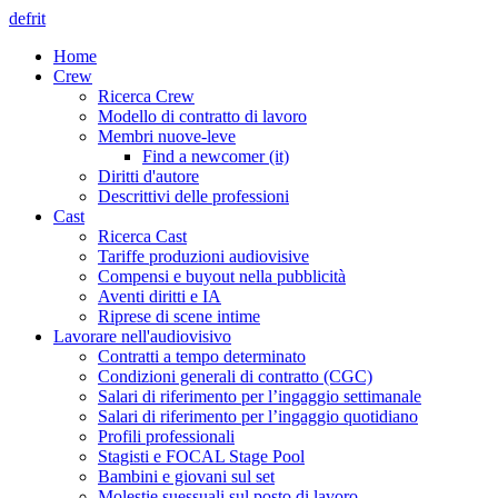
de
fr
it
Home
Crew
Ricerca Crew
Modello di contratto di lavoro
Membri nuove-leve
Find a newcomer (it)
Diritti d'autore
Descrittivi delle professioni
Cast
Ricerca Cast
Tariffe produzioni audiovisive
Compensi e buyout nella pubblicità
Aventi diritti e IA
Riprese di scene intime
Lavorare nell'audiovisivo
Contratti a tempo determinato
Condizioni generali di contratto (CGC)
Salari di riferimento per l’ingaggio settimanale
Salari di riferimento per l’ingaggio quotidiano
Profili professionali
Stagisti e FOCAL Stage Pool
Bambini e giovani sul set
Molestie suessuali sul posto di lavoro