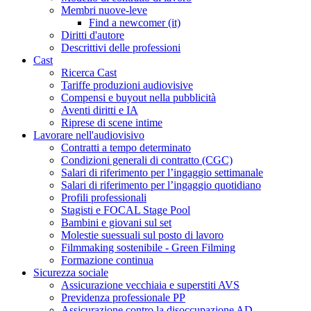
Membri nuove-leve
Find a newcomer (it)
Diritti d'autore
Descrittivi delle professioni
Cast
Ricerca Cast
Tariffe produzioni audiovisive
Compensi e buyout nella pubblicità
Aventi diritti e IA
Riprese di scene intime
Lavorare nell'audiovisivo
Contratti a tempo determinato
Condizioni generali di contratto (CGC)
Salari di riferimento per l’ingaggio settimanale
Salari di riferimento per l’ingaggio quotidiano
Profili professionali
Stagisti e FOCAL Stage Pool
Bambini e giovani sul set
Molestie suessuali sul posto di lavoro
Filmmaking sostenibile - Green Filming
Formazione continua
Sicurezza sociale
Assicurazione vecchiaia e superstiti AVS
Previdenza professionale PP
Assicurazione contro la disoccupazione AD