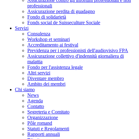
Assicurazione contro gli infortuni professionali e non
professionali
Assicurazione perdita di guadagno
Fondo di solidarietà
Fonds social de Suisseculture Sociale
Servizi
Consulenza
Workshop et seminari
Accreditamento ai festival
Previdenza per i professionisti dell'audiovisivo FPA
Assicurazione collettivo d'indennità giornaliera di
malattia
Fondo per l'assistenza legale
Altri servizi
Diventare membro
Ambito dei membri
Chi siamo
News
Agenda
Contatto
Segreteria e Comitato
Organizzazione
Pôle romand
Statuti e Regolamenti
Rapporti annuali