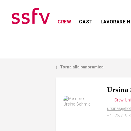
CREW
CAST
LAVORARE N
Torna alla panoramica
j
Ursina
Crew-Unit
ursinas@hot
+41 78 719 3