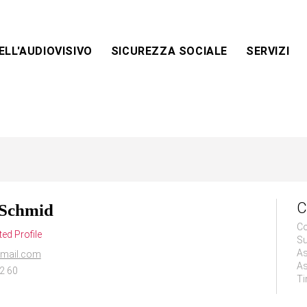
ELL'AUDIOVISIVO
SICUREZZA SOCIALE
SERVIZI
C
 Schmid
Co
ed Profile
Su
As
mail.com
As
2 60
Ti