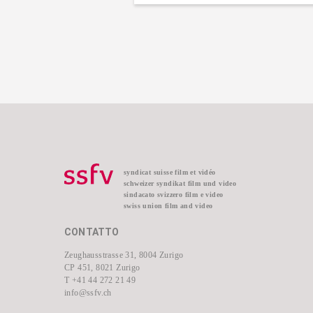
syndicat suisse film et vidéo
schweizer syndikat film und video
sindacato svizzero film e video
swiss union film and video
CONTATTO
Zeughausstrasse 31, 8004 Zurigo
CP 451, 8021 Zurigo
T +41 44 272 21 49
info@ssfv.ch