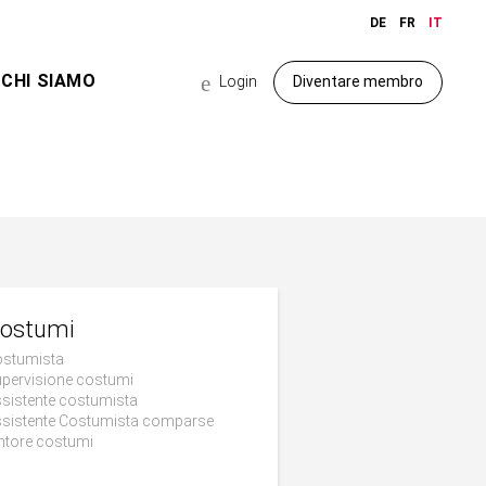
DE
FR
IT
CHI SIAMO
e
Login
Diventare membro
ostumi
stumista
pervisione costumi
sistente costumista
sistente Costumista comparse
ntore costumi